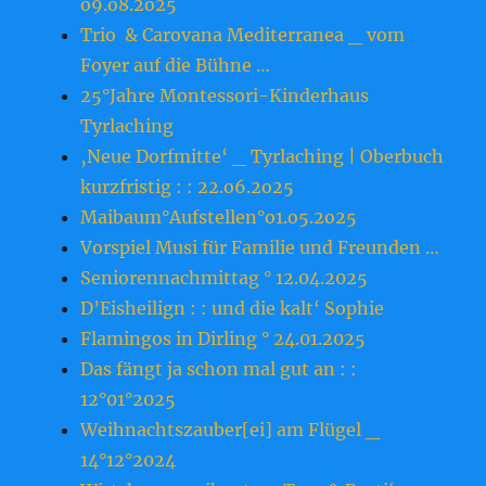
o9.o8.2o25
Trio & Carovana Mediterranea _ vom
Foyer auf die Bühne …
25°Jahre Montessori-Kinderhaus
Tyrlaching
‚Neue Dorfmitte‘ _ Tyrlaching | Oberbuch
kurzfristig : : 22.o6.2o25
Maibaum°Aufstellen°o1.o5.2o25
Vorspiel Musi für Familie und Freunden …
Seniorennachmittag ° 12.04.2025
D’Eisheilign : : und die kalt‘ Sophie
Flamingos in Dirling ° 24.01.2025
Das fängt ja schon mal gut an : :
12°01°2025
Weihnachtszauber[ei] am Flügel _
14°12°2024