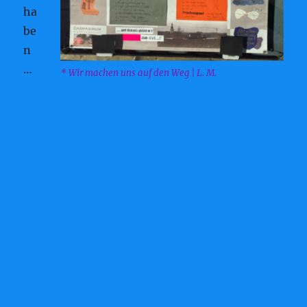
ha
be
n
…
* Wir machen uns auf den Weg | L. M.