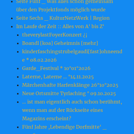
Seite Fünf _ Was alles schon gemeinsam
über den Projektfonds möglich wurde
Seite Sechs _ KulturNetzWerk | Region
Im Laufe der Zeit :: Alles von A‘ bis Z‘
theverylastFoyerKonzert ¿¡
Boandl [koa] Geheimnis [mehr]
kinderfaschingstrubelgaudi[fast]ohneend
e * o8.o2.2o26
Garde_Festival * 1o°o1°2o26
Laterne, Laterne … °14.11.2o25
Märchenhafte Harfenklänge 26°1o°2o25
Neue Ortsmitte Tyrlaching ° o9.1o.2o25
… ist man eigentlich auch schon berühmt,
wenn man auf der Rückseite eines
Magazins erscheint?
Fünf Jahre ‚Lebendige Dorfmitte‘ _