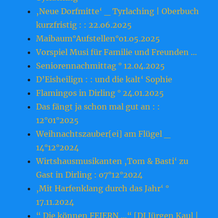
‚Neue Dorfmitte‘ _ Tyrlaching | Oberbuch
kurzfristig : : 22.o6.2o25
Maibaum°Aufstellen°o1.o5.2o25
Vorspiel Musi für Familie und Freunden …
Seniorennachmittag ° 12.04.2025
D’Eisheilign : : und die kalt‘ Sophie
Flamingos in Dirling ° 24.01.2025
Das fängt ja schon mal gut an : :
12°01°2025
Weihnachtszauber[ei] am Flügel _
14°12°2024
Wirtshausmusikanten ‚Tom & Basti‘ zu
Gast in Dirling : o7°12°2024
‚Mit Harfenklang durch das Jahr‘ °
17.11.2024
“ Die können FEIERN …“ [DJ Jürgen Kaul |