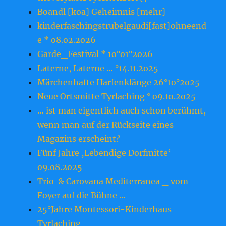
Boandl [koa] Geheimnis [mehr]
kinderfaschingstrubelgaudi[fast]ohneend
e * o8.o2.2o26
Garde_Festival * 1o°o1°2o26
Laterne, Laterne … °14.11.2o25
Märchenhafte Harfenklänge 26°1o°2o25
Neue Ortsmitte Tyrlaching ° o9.1o.2o25
… ist man eigentlich auch schon berühmt,
wenn man auf der Rückseite eines
Magazins erscheint?
Fünf Jahre ‚Lebendige Dorfmitte‘ _
o9.o8.2o25
Trio & Carovana Mediterranea _ vom
Foyer auf die Bühne …
25°Jahre Montessori-Kinderhaus
Tyrlaching