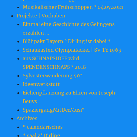
Musikalischer Frühschoppen ° 04.07.2021
Projekte | Vorhaben
Einmal eine Geschichte des Gelingens
erzählen …
Blühpakt Bayern ° Dirling ist dabei *
Schaukasten Olympiafackel | SV TY 1969
aus SCHNAPSIDEE wird
SPENDENSCHNAPS ° 2018
Sylvesterwanderung 50°
Ideenwerkstatt
Eichenpflanzung zu Ehren von Joseph
Beuys
SpaziergangMitDerMusi°
Archives
* calendarisches
* saal z’ Dirling