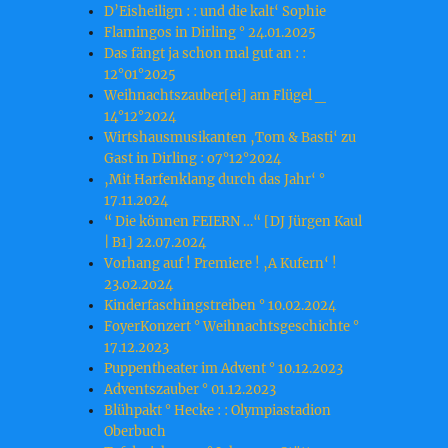
D’Eisheilign : : und die kalt‘ Sophie
Flamingos in Dirling ° 24.01.2025
Das fängt ja schon mal gut an : :
12°01°2025
Weihnachtszauber[ei] am Flügel _
14°12°2024
Wirtshausmusikanten ‚Tom & Basti‘ zu
Gast in Dirling : o7°12°2024
‚Mit Harfenklang durch das Jahr‘ °
17.11.2024
“ Die können FEIERN …“ [DJ Jürgen Kaul
| B1] 22.07.2024
Vorhang auf ! Premiere ! ‚A Kufern‘ !
23.o2.2o24
Kinderfaschingstreiben ° 10.02.2024
FoyerKonzert ° Weihnachtsgeschichte °
17.12.2023
Puppentheater im Advent ° 10.12.2023
Adventszauber ° 01.12.2023
Blühpakt ° Hecke : : Olympiastadion
Oberbuch