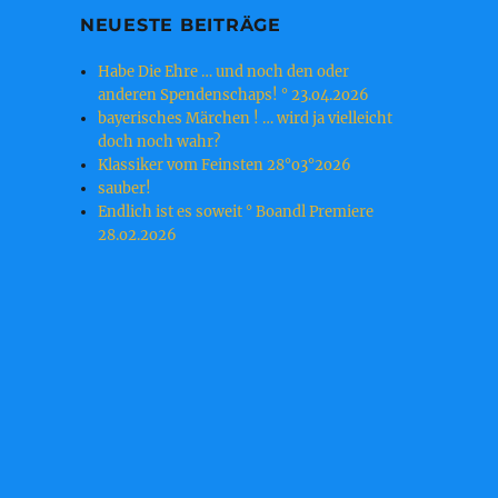
NEUESTE BEITRÄGE
Habe Die Ehre … und noch den oder
anderen Spendenschaps! ° 23.o4.2o26
bayerisches Märchen ! … wird ja vielleicht
doch noch wahr?
Klassiker vom Feinsten 28°o3°2o26
sauber!
Endlich ist es soweit ° Boandl Premiere
28.o2.2o26