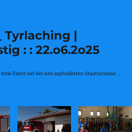
 Tyrlaching |
ig : : 22.o6.2o25
reie Fahrt auf der neu asphalierten Staatsstrasse …