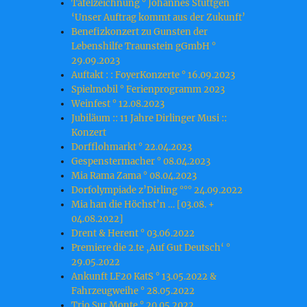
Tafelzeichnung ° Johannes Stüttgen
‘Unser Auftrag kommt aus der Zukunft’
Benefizkonzert zu Gunsten der
Lebenshilfe Traunstein gGmbH °
29.09.2023
Auftakt : : FoyerKonzerte ° 16.09.2023
Spielmobil ° Ferienprogramm 2023
Weinfest ° 12.08.2023
Jubiläum :: 11 Jahre Dirlinger Musi ::
Konzert
Dorfflohmarkt ° 22.04.2023
Gespenstermacher ° 08.04.2023
Mia Rama Zama ° 08.04.2023
Dorfolympiade z’Dirling °°° 24.09.2022
Mia han die Höchst’n … [03.08. +
04.08.2022]
Drent & Herent ° 03.06.2022
Premiere die 2.te ‚Auf Gut Deutsch‘ °
29.05.2022
Ankunft LF20 KatS ° 13.05.2022 &
Fahrzeugweihe ° 28.05.2022
Trio Sur Monte ° 20.05.2022