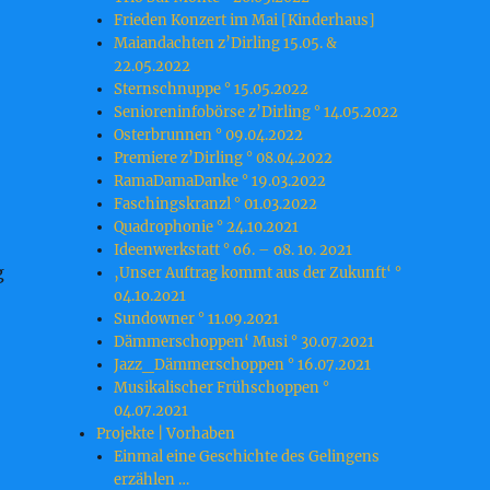
Frieden Konzert im Mai [Kinderhaus]
Maiandachten z’Dirling 15.05. &
22.05.2022
Sternschnuppe ° 15.05.2022
Senioreninfobörse z’Dirling ° 14.05.2022
Osterbrunnen ° 09.04.2022
Premiere z’Dirling ° 08.04.2022
RamaDamaDanke ° 19.03.2022
Faschingskranzl ° 01.03.2022
Quadrophonie ° 24.10.2021
Ideenwerkstatt ° o6. – o8. 1o. 2o21
g
‚Unser Auftrag kommt aus der Zukunft‘ °
o4.1o.2o21
Sundowner ° 11.09.2021
Dämmerschoppen‘ Musi ° 30.07.2021
Jazz_Dämmerschoppen ° 16.07.2021
Musikalischer Frühschoppen °
04.07.2021
Projekte | Vorhaben
Einmal eine Geschichte des Gelingens
erzählen …