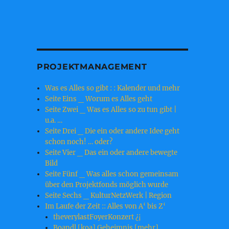
PROJEKTMANAGEMENT
Was es Alles so gibt : : Kalender und mehr
Seite Eins _ Worum es Alles geht
Seite Zwei _ Was es Alles so zu tun gibt |
u.a. …
Seite Drei _ Die ein oder andere Idee geht
schon noch! … oder?
Seite Vier _ Das ein oder andere bewegte
Bild
Seite Fünf _ Was alles schon gemeinsam
über den Projektfonds möglich wurde
Seite Sechs _ KulturNetzWerk | Region
Im Laufe der Zeit :: Alles von A‘ bis Z‘
theverylastFoyerKonzert ¿¡
Boandl [koa] Geheimnis [mehr]