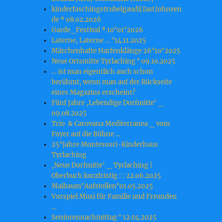
kinderfaschingstrubelgaudi[fast]ohneen
de * o8.o2.2o26
Garde_Festival * 1o°o1°2o26
Laterne, Laterne … °14.11.2o25
Märchenhafte Harfenklänge 26°1o°2o25
Neue Ortsmitte Tyrlaching ° o9.1o.2o25
… ist man eigentlich auch schon
berühmt, wenn man auf der Rückseite
eines Magazins erscheint?
Fünf Jahre ‚Lebendige Dorfmitte‘ _
o9.o8.2o25
Trio & Carovana Mediterranea _ vom
Foyer auf die Bühne …
25°Jahre Montessori-Kinderhaus
Tyrlaching
‚Neue Dorfmitte‘ _ Tyrlaching |
Oberbuch kurzfristig : : 22.o6.2o25
Maibaum°Aufstellen°o1.o5.2o25
Vorspiel Musi für Familie und Freunden
…
Seniorennachmittag ° 12.04.2025