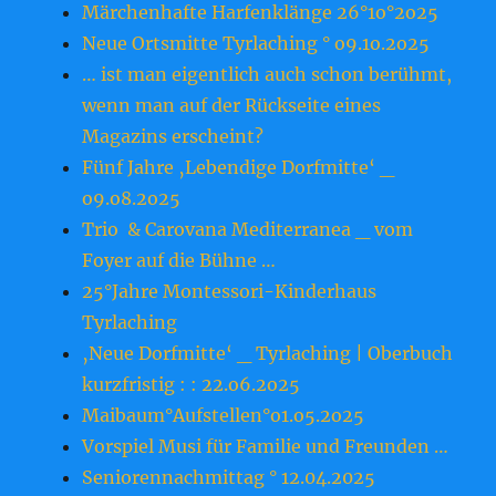
Märchenhafte Harfenklänge 26°1o°2o25
Neue Ortsmitte Tyrlaching ° o9.1o.2o25
… ist man eigentlich auch schon berühmt,
wenn man auf der Rückseite eines
Magazins erscheint?
Fünf Jahre ‚Lebendige Dorfmitte‘ _
o9.o8.2o25
Trio & Carovana Mediterranea _ vom
Foyer auf die Bühne …
25°Jahre Montessori-Kinderhaus
Tyrlaching
‚Neue Dorfmitte‘ _ Tyrlaching | Oberbuch
kurzfristig : : 22.o6.2o25
Maibaum°Aufstellen°o1.o5.2o25
Vorspiel Musi für Familie und Freunden …
Seniorennachmittag ° 12.04.2025