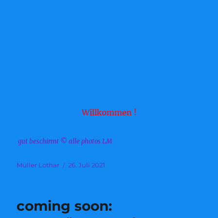
Willkommen !
gut beschirmt © alle photos LM
Autor
Veröffentlicht
Müller Lothar
26. Juli 2021
am
coming soon: