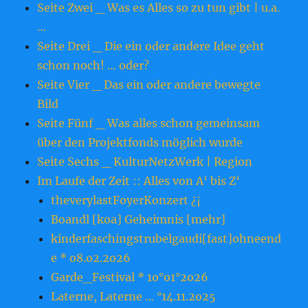
Seite Zwei _ Was es Alles so zu tun gibt | u.a.
…
Seite Drei _ Die ein oder andere Idee geht
schon noch! … oder?
Seite Vier _ Das ein oder andere bewegte
Bild
Seite Fünf _ Was alles schon gemeinsam
über den Projektfonds möglich wurde
Seite Sechs _ KulturNetzWerk | Region
Im Laufe der Zeit :: Alles von A‘ bis Z‘
theverylastFoyerKonzert ¿¡
Boandl [koa] Geheimnis [mehr]
kinderfaschingstrubelgaudi[fast]ohneend
e * o8.o2.2o26
Garde_Festival * 1o°o1°2o26
Laterne, Laterne … °14.11.2o25