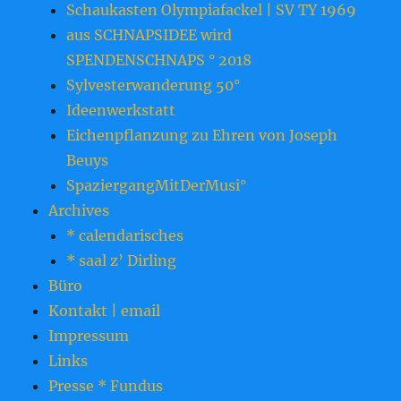
Schaukasten Olympiafackel | SV TY 1969
aus SCHNAPSIDEE wird
SPENDENSCHNAPS ° 2018
Sylvesterwanderung 50°
Ideenwerkstatt
Eichenpflanzung zu Ehren von Joseph
Beuys
SpaziergangMitDerMusi°
Archives
* calendarisches
* saal z’ Dirling
Büro
Kontakt | email
Impressum
Links
Presse * Fundus