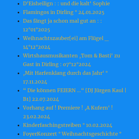
D’Eisheilign : : und die kalt‘ Sophie
Flamingos in Dirling ° 24.01.2025
Das fängt ja schon mal gut an : :
12°01°2025
Weihnachtszauber[ei] am Flügel _
14°12°2024
Wirtshausmusikanten ‚Tom & Basti‘ zu
Gast in Dirling : o7°12°2024
‚Mit Harfenklang durch das Jahr‘ °
17.11.2024
“ Die können FEIERN …“ [DJ Jürgen Kaul |
B1] 22.07.2024
Vorhang auf ! Premiere ! ‚A Kufern‘ !
23.o2.2o24
Kinderfaschingstreiben ° 10.02.2024
FoyerKonzert ° Weihnachtsgeschichte °