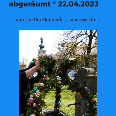
abgeräumt ° 22.04.2023
unter’m Dorfflohmarkt … eins zwei drei :