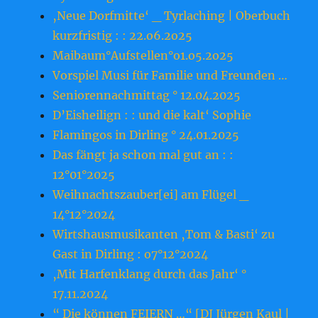
‚Neue Dorfmitte‘ _ Tyrlaching | Oberbuch
kurzfristig : : 22.o6.2o25
Maibaum°Aufstellen°o1.o5.2o25
Vorspiel Musi für Familie und Freunden …
Seniorennachmittag ° 12.04.2025
D’Eisheilign : : und die kalt‘ Sophie
Flamingos in Dirling ° 24.01.2025
Das fängt ja schon mal gut an : :
12°01°2025
Weihnachtszauber[ei] am Flügel _
14°12°2024
Wirtshausmusikanten ‚Tom & Basti‘ zu
Gast in Dirling : o7°12°2024
‚Mit Harfenklang durch das Jahr‘ °
17.11.2024
“ Die können FEIERN …“ [DJ Jürgen Kaul |