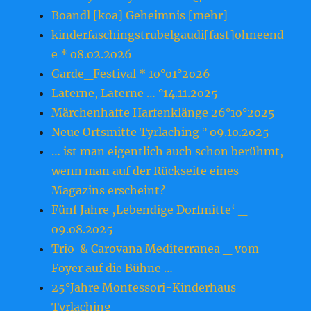
Boandl [koa] Geheimnis [mehr]
kinderfaschingstrubelgaudi[fast]ohneend
e * o8.o2.2o26
Garde_Festival * 1o°o1°2o26
Laterne, Laterne … °14.11.2o25
Märchenhafte Harfenklänge 26°1o°2o25
Neue Ortsmitte Tyrlaching ° o9.1o.2o25
… ist man eigentlich auch schon berühmt,
wenn man auf der Rückseite eines
Magazins erscheint?
Fünf Jahre ‚Lebendige Dorfmitte‘ _
o9.o8.2o25
Trio & Carovana Mediterranea _ vom
Foyer auf die Bühne …
25°Jahre Montessori-Kinderhaus
Tyrlaching