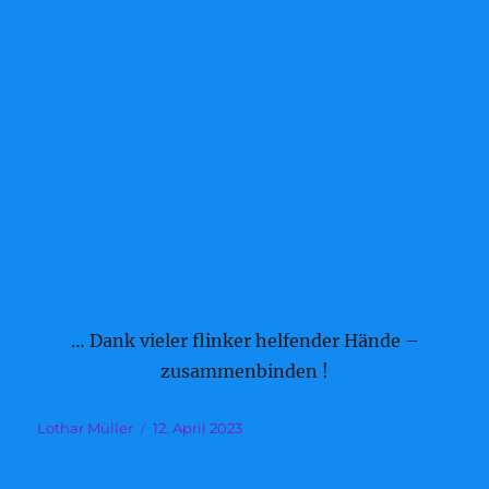
… Dank vieler flinker helfender Hände –
zusammenbinden !
Autor
Veröffentlicht
Lothar Müller
12. April 2023
am