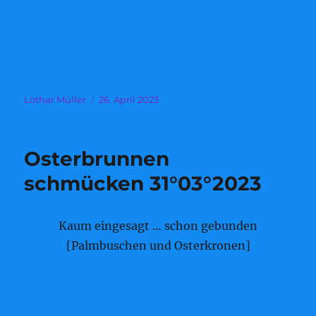
Autor
Veröffentlicht
Lothar Müller
26. April 2023
am
Osterbrunnen
schmücken 31°03°2023
Kaum eingesagt … schon gebunden
[Palmbuschen und Osterkronen]