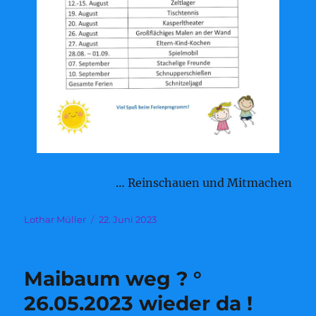
… Reinschauen und Mitmachen
Autor
Veröffentlicht
Lothar Müller
22. Juni 2023
am
Maibaum weg ? °
26.05.2023 wieder da !