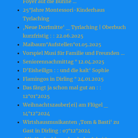
Foyer auf die Bühne …
25°Jahre Montessori-Kinderhaus
Tyrlaching
‚Neue Dorfmitte‘ _ Tyrlaching | Oberbuch
kurzfristig : : 22.o6.2o25
Maibaum°Aufstellen°o1.o5.2o25
Vorspiel Musi für Familie und Freunden …
Seniorennachmittag ° 12.04.2025
D’Eisheilign : : und die kalt‘ Sophie
Flamingos in Dirling ° 24.01.2025
Das fängt ja schon mal gut an : :
12°01°2025
Weihnachtszauber[ei] am Flügel _
14°12°2024
Wirtshausmusikanten ‚Tom & Basti‘ zu
Gast in Dirling : o7°12°2024