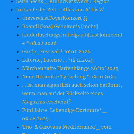
Seite Sechs _ KulturNetzWerk | Region
Im Laufe der Zeit :: Alles von A‘ bis Z‘
theverylastFoyerKonzert ¿¡
Boandl [koa] Geheimnis [mehr]
kinderfaschingstrubelgaudi[fast]ohneend
e * o8.o2.2o26
Garde_Festival * 1o°o1°2o26
Laterne, Laterne … °14.11.2o25
Märchenhafte Harfenklänge 26°1o°2o25
Neue Ortsmitte Tyrlaching ° o9.1o.2o25
… ist man eigentlich auch schon berühmt,
wenn man auf der Rückseite eines
Magazins erscheint?
Fünf Jahre ‚Lebendige Dorfmitte‘ _
o9.o8.2o25
Trio & Carovana Mediterranea _ vom