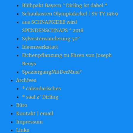
Blühpakt Bayern ° Dirling ist dabei *
Schaukasten Olympiafackel | SV TY 1969
aus SCHNAPSIDEE wird
SPENDENSCHNAPS ° 2018
Sylvesterwanderung 50°
Ideenwerkstatt
Eichenpflanzung zu Ehren von Joseph
Beuys
SpaziergangMitDerMusi°
Archives
* calendarisches
* saal z’ Dirling
Büro
Kontakt | email
Impressum
Links