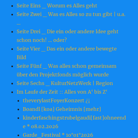
Seite Eins _ Worum es Alles geht
Seite Zwei _ Was es Alles so zu tun gibt | u.a.
…
Seite Drei _ Die ein oder andere Idee geht
schon noch! … oder?
Seite Vier _ Das ein oder andere bewegte
Bild
Seite Fünf _ Was alles schon gemeinsam
über den Projektfonds möglich wurde
Seite Sechs _ KulturNetzWerk | Region
Im Laufe der Zeit :: Alles von A‘ bis Z‘
theverylastFoyerKonzert ¿¡
Boandl [koa] Geheimnis [mehr]
kinderfaschingstrubelgaudi[fast]ohneend
e * o8.o2.2o26
Garde_Festival * 1o°o1°2o26