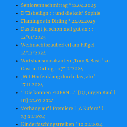
Seniorennachmittag ° 12.04.2025
D’Eisheilign : : und die kalt‘ Sophie
Flamingos in Dirling ° 24.01.2025
Das fängt ja schon mal gut an : :
12°01°2025
Weihnachtszauber[ei] am Flügel _
14°12°2024
Wirtshausmusikanten ‚Tom & Basti‘ zu
Gast in Dirling : o7°12°2024
‚Mit Harfenklang durch das Jahr‘ °
17.11.2024
“ Die können FEIERN …“ [DJ Jürgen Kaul |
B1] 22.07.2024
Vorhang auf ! Premiere ! ‚A Kufern‘ !
23.o2.2o24
Kinderfaschingstreiben ° 10.02.2024