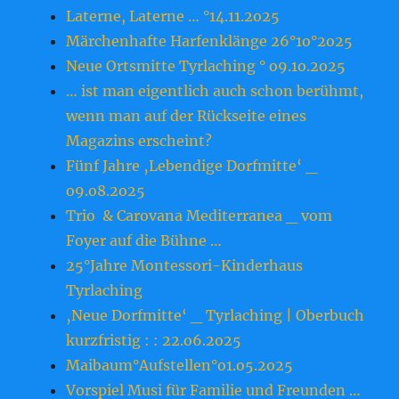
Laterne, Laterne … °14.11.2o25
Märchenhafte Harfenklänge 26°1o°2o25
Neue Ortsmitte Tyrlaching ° o9.1o.2o25
… ist man eigentlich auch schon berühmt,
wenn man auf der Rückseite eines
Magazins erscheint?
Fünf Jahre ‚Lebendige Dorfmitte‘ _
o9.o8.2o25
Trio & Carovana Mediterranea _ vom
Foyer auf die Bühne …
25°Jahre Montessori-Kinderhaus
Tyrlaching
‚Neue Dorfmitte‘ _ Tyrlaching | Oberbuch
kurzfristig : : 22.o6.2o25
Maibaum°Aufstellen°o1.o5.2o25
Vorspiel Musi für Familie und Freunden …