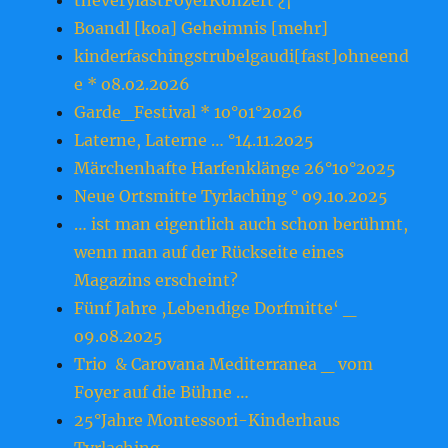
theverylastFoyerKonzert ¿¡
Boandl [koa] Geheimnis [mehr]
kinderfaschingstrubelgaudi[fast]ohneend
e * o8.o2.2o26
Garde_Festival * 1o°o1°2o26
Laterne, Laterne … °14.11.2o25
Märchenhafte Harfenklänge 26°1o°2o25
Neue Ortsmitte Tyrlaching ° o9.1o.2o25
… ist man eigentlich auch schon berühmt,
wenn man auf der Rückseite eines
Magazins erscheint?
Fünf Jahre ‚Lebendige Dorfmitte‘ _
o9.o8.2o25
Trio & Carovana Mediterranea _ vom
Foyer auf die Bühne …
25°Jahre Montessori-Kinderhaus