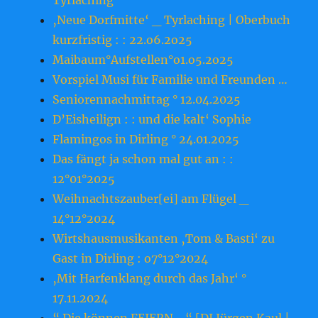
Tyrlaching
‚Neue Dorfmitte‘ _ Tyrlaching | Oberbuch
kurzfristig : : 22.o6.2o25
Maibaum°Aufstellen°o1.o5.2o25
Vorspiel Musi für Familie und Freunden …
Seniorennachmittag ° 12.04.2025
D’Eisheilign : : und die kalt‘ Sophie
Flamingos in Dirling ° 24.01.2025
Das fängt ja schon mal gut an : :
12°01°2025
Weihnachtszauber[ei] am Flügel _
14°12°2024
Wirtshausmusikanten ‚Tom & Basti‘ zu
Gast in Dirling : o7°12°2024
‚Mit Harfenklang durch das Jahr‘ °
17.11.2024