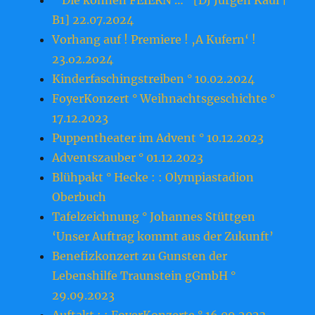
“ Die können FEIERN …“ [DJ Jürgen Kaul |
B1] 22.07.2024
Vorhang auf ! Premiere ! ‚A Kufern‘ !
23.o2.2o24
Kinderfaschingstreiben ° 10.02.2024
FoyerKonzert ° Weihnachtsgeschichte °
17.12.2023
Puppentheater im Advent ° 10.12.2023
Adventszauber ° 01.12.2023
Blühpakt ° Hecke : : Olympiastadion
Oberbuch
Tafelzeichnung ° Johannes Stüttgen
‘Unser Auftrag kommt aus der Zukunft’
Benefizkonzert zu Gunsten der
Lebenshilfe Traunstein gGmbH °
29.09.2023