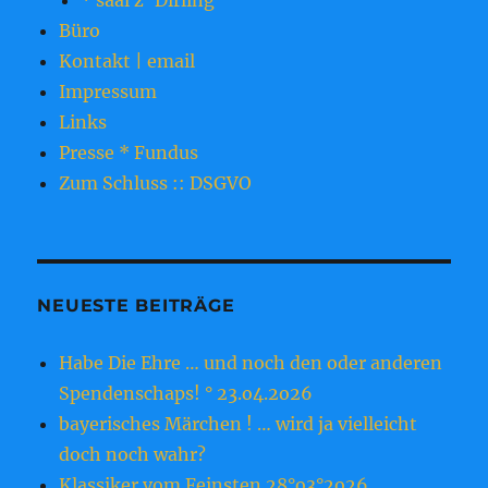
* saal z’ Dirling
Büro
Kontakt | email
Impressum
Links
Presse * Fundus
Zum Schluss :: DSGVO
NEUESTE BEITRÄGE
Habe Die Ehre … und noch den oder anderen
Spendenschaps! ° 23.o4.2o26
bayerisches Märchen ! … wird ja vielleicht
doch noch wahr?
Klassiker vom Feinsten 28°o3°2o26