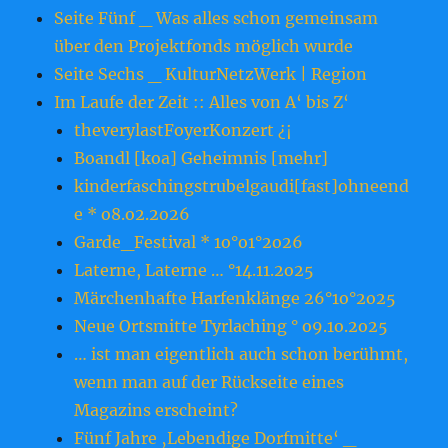
Seite Fünf _ Was alles schon gemeinsam
über den Projektfonds möglich wurde
Seite Sechs _ KulturNetzWerk | Region
Im Laufe der Zeit :: Alles von A‘ bis Z‘
theverylastFoyerKonzert ¿¡
Boandl [koa] Geheimnis [mehr]
kinderfaschingstrubelgaudi[fast]ohneend
e * o8.o2.2o26
Garde_Festival * 1o°o1°2o26
Laterne, Laterne … °14.11.2o25
Märchenhafte Harfenklänge 26°1o°2o25
Neue Ortsmitte Tyrlaching ° o9.1o.2o25
… ist man eigentlich auch schon berühmt,
wenn man auf der Rückseite eines
Magazins erscheint?
Fünf Jahre ‚Lebendige Dorfmitte‘ _