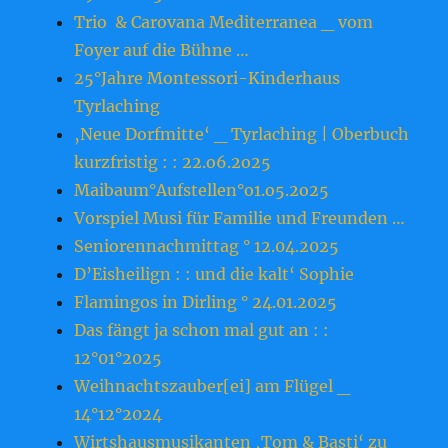
Trio & Carovana Mediterranea _ vom
Foyer auf die Bühne …
25°Jahre Montessori-Kinderhaus
Tyrlaching
‚Neue Dorfmitte‘ _ Tyrlaching | Oberbuch
kurzfristig : : 22.o6.2o25
Maibaum°Aufstellen°o1.o5.2o25
Vorspiel Musi für Familie und Freunden …
Seniorennachmittag ° 12.04.2025
D’Eisheilign : : und die kalt‘ Sophie
Flamingos in Dirling ° 24.01.2025
Das fängt ja schon mal gut an : :
12°01°2025
Weihnachtszauber[ei] am Flügel _
14°12°2024
Wirtshausmusikanten ‚Tom & Basti‘ zu