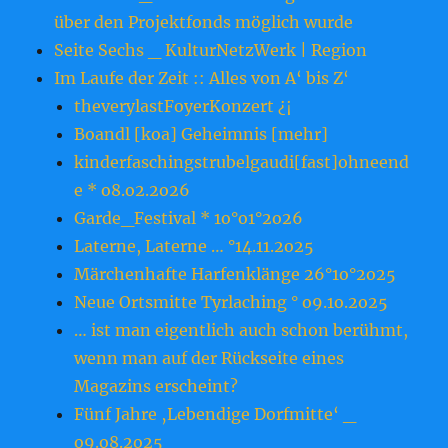
über den Projektfonds möglich wurde
Seite Sechs _ KulturNetzWerk | Region
Im Laufe der Zeit :: Alles von A‘ bis Z‘
theverylastFoyerKonzert ¿¡
Boandl [koa] Geheimnis [mehr]
kinderfaschingstrubelgaudi[fast]ohneend
e * o8.o2.2o26
Garde_Festival * 1o°o1°2o26
Laterne, Laterne … °14.11.2o25
Märchenhafte Harfenklänge 26°1o°2o25
Neue Ortsmitte Tyrlaching ° o9.1o.2o25
… ist man eigentlich auch schon berühmt,
wenn man auf der Rückseite eines
Magazins erscheint?
Fünf Jahre ‚Lebendige Dorfmitte‘ _
o9.o8.2o25