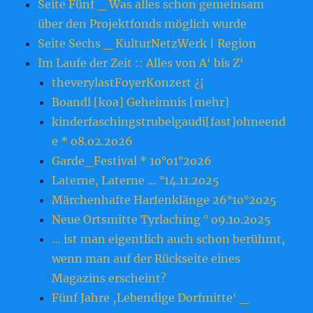
Seite Fünf _ Was alles schon gemeinsam
über den Projektfonds möglich wurde
Seite Sechs _ KulturNetzWerk | Region
Im Laufe der Zeit :: Alles von A‘ bis Z‘
theverylastFoyerKonzert ¿¡
Boandl [koa] Geheimnis [mehr]
kinderfaschingstrubelgaudi[fast]ohneend
e * o8.o2.2o26
Garde_Festival * 1o°o1°2o26
Laterne, Laterne … °14.11.2o25
Märchenhafte Harfenklänge 26°1o°2o25
Neue Ortsmitte Tyrlaching ° o9.1o.2o25
… ist man eigentlich auch schon berühmt,
wenn man auf der Rückseite eines
Magazins erscheint?
Fünf Jahre ‚Lebendige Dorfmitte‘ _