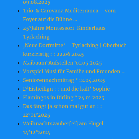
o9.o8.2o25
Trio & Carovana Mediterranea _ vom
Foyer auf die Bühne …
25°Jahre Montessori-Kinderhaus
Tyrlaching
‚Neue Dorfmitte‘ _ Tyrlaching | Oberbuch
kurzfristig : : 22.o6.2o25
Maibaum°Aufstellen°o1.o5.2o25
Vorspiel Musi für Familie und Freunden …
Seniorennachmittag ° 12.04.2025
D’Eisheilign : : und die kalt‘ Sophie
Flamingos in Dirling ° 24.01.2025
Das fängt ja schon mal gut an : :
12°01°2025
Weihnachtszauber[ei] am Flügel _
14°12°2024