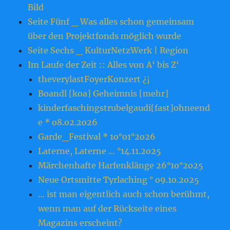
Bild
Seite Fünf _ Was alles schon gemeinsam
über den Projektfonds möglich wurde
Seite Sechs _ KulturNetzWerk | Region
Im Laufe der Zeit :: Alles von A‘ bis Z‘
theverylastFoyerKonzert ¿¡
Boandl [koa] Geheimnis [mehr]
kinderfaschingstrubelgaudi[fast]ohneend
e * o8.o2.2o26
Garde_Festival * 1o°o1°2o26
Laterne, Laterne … °14.11.2o25
Märchenhafte Harfenklänge 26°1o°2o25
Neue Ortsmitte Tyrlaching ° o9.1o.2o25
… ist man eigentlich auch schon berühmt,
wenn man auf der Rückseite eines
Magazins erscheint?