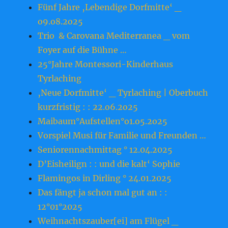
Fünf Jahre ‚Lebendige Dorfmitte‘ _
o9.o8.2o25
Trio & Carovana Mediterranea _ vom
Foyer auf die Bühne …
25°Jahre Montessori-Kinderhaus
Tyrlaching
‚Neue Dorfmitte‘ _ Tyrlaching | Oberbuch
kurzfristig : : 22.o6.2o25
Maibaum°Aufstellen°o1.o5.2o25
Vorspiel Musi für Familie und Freunden …
Seniorennachmittag ° 12.04.2025
D’Eisheilign : : und die kalt‘ Sophie
Flamingos in Dirling ° 24.01.2025
Das fängt ja schon mal gut an : :
12°01°2025
Weihnachtszauber[ei] am Flügel _