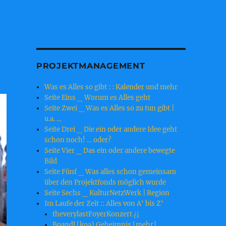
PROJEKTMANAGEMENT
Was es Alles so gibt : : Kalender und mehr
Seite Eins _ Worum es Alles geht
Seite Zwei _ Was es Alles so zu tun gibt |
u.a. …
Seite Drei _ Die ein oder andere Idee geht
schon noch! … oder?
Seite Vier _ Das ein oder andere bewegte
Bild
Seite Fünf _ Was alles schon gemeinsam
über den Projektfonds möglich wurde
Seite Sechs _ KulturNetzWerk | Region
Im Laufe der Zeit :: Alles von A‘ bis Z‘
theverylastFoyerKonzert ¿¡
Boandl [koa] Geheimnis [mehr]