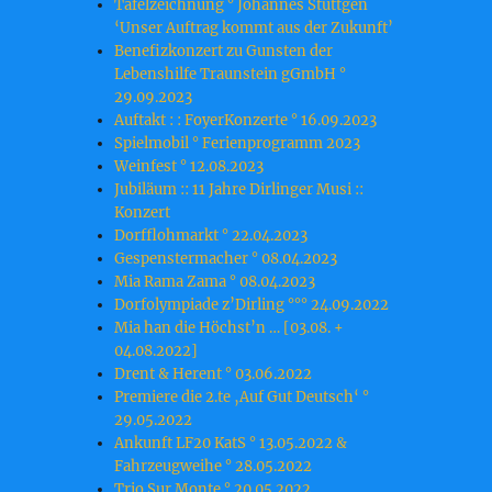
Tafelzeichnung ° Johannes Stüttgen
‘Unser Auftrag kommt aus der Zukunft’
Benefizkonzert zu Gunsten der
Lebenshilfe Traunstein gGmbH °
29.09.2023
Auftakt : : FoyerKonzerte ° 16.09.2023
Spielmobil ° Ferienprogramm 2023
Weinfest ° 12.08.2023
Jubiläum :: 11 Jahre Dirlinger Musi ::
Konzert
Dorfflohmarkt ° 22.04.2023
Gespenstermacher ° 08.04.2023
Mia Rama Zama ° 08.04.2023
Dorfolympiade z’Dirling °°° 24.09.2022
Mia han die Höchst’n … [03.08. +
04.08.2022]
Drent & Herent ° 03.06.2022
Premiere die 2.te ‚Auf Gut Deutsch‘ °
29.05.2022
Ankunft LF20 KatS ° 13.05.2022 &
Fahrzeugweihe ° 28.05.2022
Trio Sur Monte ° 20.05.2022