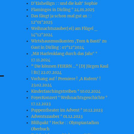
D’Eisheilign : : und die kalt‘ Sophie
Flamingos in Dirling ° 24.01.2025
Das fängt ja schon mal gut an : :
12°01°2025
Weihnachtszauber[ei] am Flügel _
14°12°2024
Wirtshausmusikanten ‚Tom & Basti‘ zu
Gast in Dirling : o7°12°2024
‚Mit Harfenklang durch das Jahr‘ °
17.11.2024
“ Die können FEIERN …“ [DJ Jürgen Kaul
| B1] 22.07.2024
Vorhang auf ! Premiere ! ‚A Kufern‘ !
23.o2.2o24
Kinderfaschingstreiben ° 10.02.2024
FoyerKonzert ° Weihnachtsgeschichte °
17.12.2023
Puppentheater im Advent ° 10.12.2023
Adventszauber ° 01.12.2023
Blühpakt ° Hecke : : Olympiastadion
Oberbuch