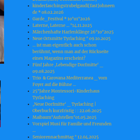
kinderfaschingstrubelgaudi[fast]ohneen
de * o8.o2.2o26
Garde_Festival * 1o°o1°2o26
Laterne, Laterne … °14.11.2o25
Märchenhafte Harfenklänge 26°1o°2o25
Neue Ortsmitte Tyrlaching ° o9.1o.2o25
… ist man eigentlich auch schon
berühmt, wenn man auf der Rückseite
eines Magazins erscheint?
Fünf Jahre ‚Lebendige Dorfmitte‘ _
o9.o8.2o25
Trio & Carovana Mediterranea _ vom
Foyer auf die Bühne …
25°Jahre Montessori-Kinderhaus
Tyrlaching
‚Neue Dorfmitte‘ _ Tyrlaching |
Oberbuch kurzfristig : : 22.o6.2o25
Maibaum°Aufstellen°o1.o5.2o25
Vorspiel Musi für Familie und Freunden
…
Seniorennachmittag ° 12.04.2025