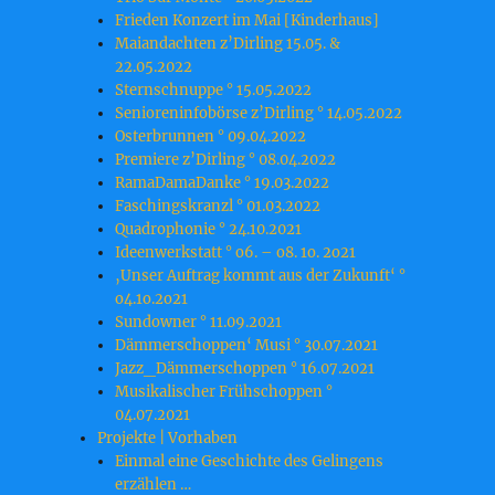
Frieden Konzert im Mai [Kinderhaus]
Maiandachten z’Dirling 15.05. &
22.05.2022
Sternschnuppe ° 15.05.2022
Senioreninfobörse z’Dirling ° 14.05.2022
Osterbrunnen ° 09.04.2022
Premiere z’Dirling ° 08.04.2022
RamaDamaDanke ° 19.03.2022
Faschingskranzl ° 01.03.2022
Quadrophonie ° 24.10.2021
Ideenwerkstatt ° o6. – o8. 1o. 2o21
‚Unser Auftrag kommt aus der Zukunft‘ °
o4.1o.2o21
Sundowner ° 11.09.2021
Dämmerschoppen‘ Musi ° 30.07.2021
Jazz_Dämmerschoppen ° 16.07.2021
Musikalischer Frühschoppen °
04.07.2021
Projekte | Vorhaben
Einmal eine Geschichte des Gelingens
erzählen …