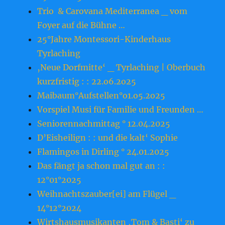
Trio & Carovana Mediterranea _ vom
Foyer auf die Bühne …
25°Jahre Montessori-Kinderhaus
Tyrlaching
‚Neue Dorfmitte‘ _ Tyrlaching | Oberbuch
kurzfristig : : 22.o6.2o25
Maibaum°Aufstellen°o1.o5.2o25
Vorspiel Musi für Familie und Freunden …
Seniorennachmittag ° 12.04.2025
D’Eisheilign : : und die kalt‘ Sophie
Flamingos in Dirling ° 24.01.2025
Das fängt ja schon mal gut an : :
12°01°2025
Weihnachtszauber[ei] am Flügel _
14°12°2024
Wirtshausmusikanten ‚Tom & Basti‘ zu