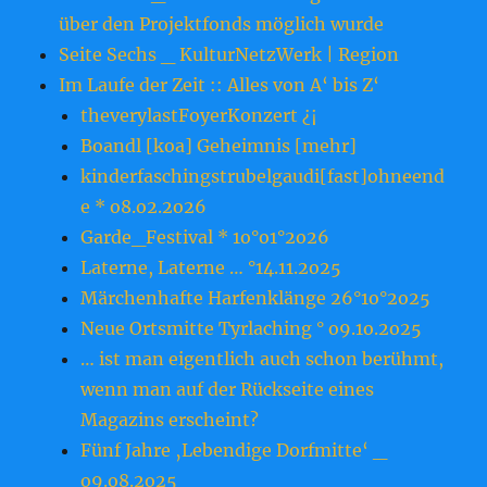
über den Projektfonds möglich wurde
Seite Sechs _ KulturNetzWerk | Region
Im Laufe der Zeit :: Alles von A‘ bis Z‘
theverylastFoyerKonzert ¿¡
Boandl [koa] Geheimnis [mehr]
kinderfaschingstrubelgaudi[fast]ohneend
e * o8.o2.2o26
Garde_Festival * 1o°o1°2o26
Laterne, Laterne … °14.11.2o25
Märchenhafte Harfenklänge 26°1o°2o25
Neue Ortsmitte Tyrlaching ° o9.1o.2o25
… ist man eigentlich auch schon berühmt,
wenn man auf der Rückseite eines
Magazins erscheint?
Fünf Jahre ‚Lebendige Dorfmitte‘ _
o9.o8.2o25