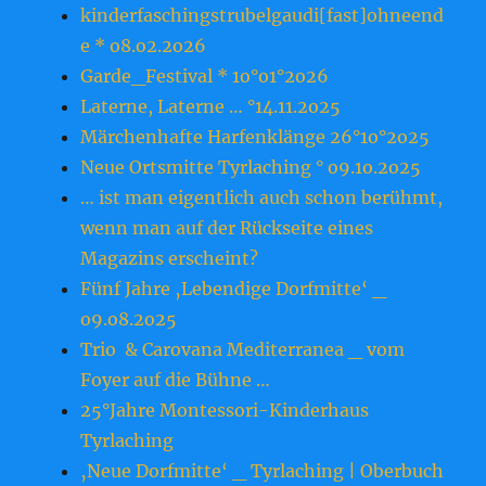
kinderfaschingstrubelgaudi[fast]ohneend
e * o8.o2.2o26
Garde_Festival * 1o°o1°2o26
Laterne, Laterne … °14.11.2o25
Märchenhafte Harfenklänge 26°1o°2o25
Neue Ortsmitte Tyrlaching ° o9.1o.2o25
… ist man eigentlich auch schon berühmt,
wenn man auf der Rückseite eines
Magazins erscheint?
Fünf Jahre ‚Lebendige Dorfmitte‘ _
o9.o8.2o25
Trio & Carovana Mediterranea _ vom
Foyer auf die Bühne …
25°Jahre Montessori-Kinderhaus
Tyrlaching
‚Neue Dorfmitte‘ _ Tyrlaching | Oberbuch