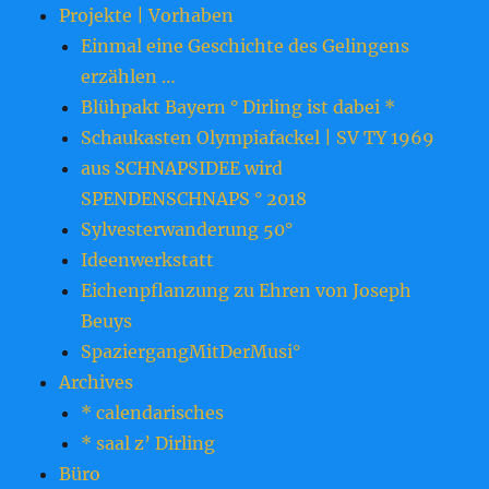
Projekte | Vorhaben
Einmal eine Geschichte des Gelingens
erzählen …
Blühpakt Bayern ° Dirling ist dabei *
Schaukasten Olympiafackel | SV TY 1969
aus SCHNAPSIDEE wird
SPENDENSCHNAPS ° 2018
Sylvesterwanderung 50°
Ideenwerkstatt
Eichenpflanzung zu Ehren von Joseph
Beuys
SpaziergangMitDerMusi°
Archives
* calendarisches
* saal z’ Dirling
Büro