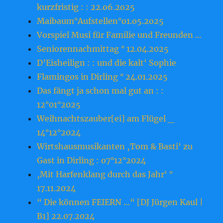
kurzfristig : : 22.o6.2o25
Maibaum°Aufstellen°o1.o5.2o25
Vorspiel Musi für Familie und Freunden …
Seniorennachmittag ° 12.04.2025
D’Eisheilign : : und die kalt‘ Sophie
Flamingos in Dirling ° 24.01.2025
Das fängt ja schon mal gut an : :
12°01°2025
Weihnachtszauber[ei] am Flügel _
14°12°2024
Wirtshausmusikanten ‚Tom & Basti‘ zu
Gast in Dirling : o7°12°2024
‚Mit Harfenklang durch das Jahr‘ °
17.11.2024
“ Die können FEIERN …“ [DJ Jürgen Kaul |
B1] 22.07.2024