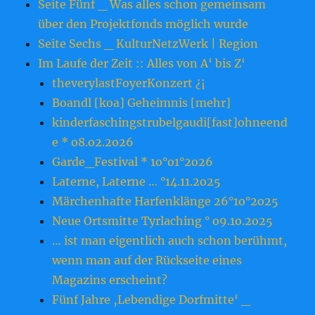
Seite Fünf _ Was alles schon gemeinsam
über den Projektfonds möglich wurde
Seite Sechs _ KulturNetzWerk | Region
Im Laufe der Zeit :: Alles von A‘ bis Z‘
theverylastFoyerKonzert ¿¡
Boandl [koa] Geheimnis [mehr]
kinderfaschingstrubelgaudi[fast]ohneend
e * o8.o2.2o26
Garde_Festival * 1o°o1°2o26
Laterne, Laterne … °14.11.2o25
Märchenhafte Harfenklänge 26°1o°2o25
Neue Ortsmitte Tyrlaching ° o9.1o.2o25
… ist man eigentlich auch schon berühmt,
wenn man auf der Rückseite eines
Magazins erscheint?
Fünf Jahre ‚Lebendige Dorfmitte‘ _