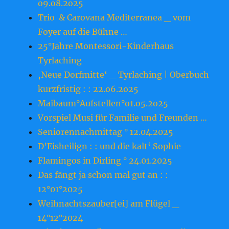
o9.o8.2o25
Trio & Carovana Mediterranea _ vom
Foyer auf die Bühne …
25°Jahre Montessori-Kinderhaus
Tyrlaching
‚Neue Dorfmitte‘ _ Tyrlaching | Oberbuch
kurzfristig : : 22.o6.2o25
Maibaum°Aufstellen°o1.o5.2o25
Vorspiel Musi für Familie und Freunden …
Seniorennachmittag ° 12.04.2025
D’Eisheilign : : und die kalt‘ Sophie
Flamingos in Dirling ° 24.01.2025
Das fängt ja schon mal gut an : :
12°01°2025
Weihnachtszauber[ei] am Flügel _
14°12°2024