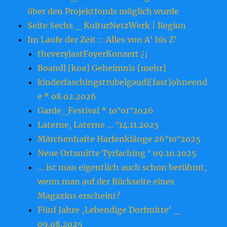
über den Projektfonds möglich wurde
Seite Sechs _ KulturNetzWerk | Region
Im Laufe der Zeit :: Alles von A‘ bis Z‘
theverylastFoyerKonzert ¿¡
Boandl [koa] Geheimnis [mehr]
kinderfaschingstrubelgaudi[fast]ohneend
e * o8.o2.2o26
Garde_Festival * 1o°o1°2o26
Laterne, Laterne … °14.11.2o25
Märchenhafte Harfenklänge 26°1o°2o25
Neue Ortsmitte Tyrlaching ° o9.1o.2o25
… ist man eigentlich auch schon berühmt,
wenn man auf der Rückseite eines
Magazins erscheint?
Fünf Jahre ‚Lebendige Dorfmitte‘ _
o9.o8.2o25