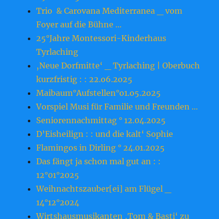
Trio & Carovana Mediterranea _ vom
Foyer auf die Bühne …
25°Jahre Montessori-Kinderhaus
Tyrlaching
‚Neue Dorfmitte‘ _ Tyrlaching | Oberbuch
kurzfristig : : 22.o6.2o25
Maibaum°Aufstellen°o1.o5.2o25
Vorspiel Musi für Familie und Freunden …
Seniorennachmittag ° 12.04.2025
D’Eisheilign : : und die kalt‘ Sophie
Flamingos in Dirling ° 24.01.2025
Das fängt ja schon mal gut an : :
12°01°2025
Weihnachtszauber[ei] am Flügel _
14°12°2024
Wirtshausmusikanten ‚Tom & Basti‘ zu