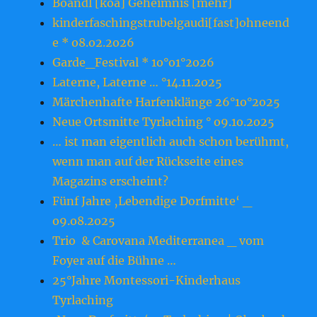
Boandl [koa] Geheimnis [mehr]
kinderfaschingstrubelgaudi[fast]ohneend
e * o8.o2.2o26
Garde_Festival * 1o°o1°2o26
Laterne, Laterne … °14.11.2o25
Märchenhafte Harfenklänge 26°1o°2o25
Neue Ortsmitte Tyrlaching ° o9.1o.2o25
… ist man eigentlich auch schon berühmt,
wenn man auf der Rückseite eines
Magazins erscheint?
Fünf Jahre ‚Lebendige Dorfmitte‘ _
o9.o8.2o25
Trio & Carovana Mediterranea _ vom
Foyer auf die Bühne …
25°Jahre Montessori-Kinderhaus
Tyrlaching