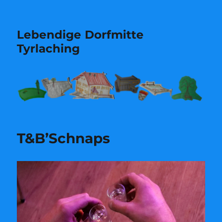
Lebendige Dorfmitte
Tyrlaching
T&B’Schnaps