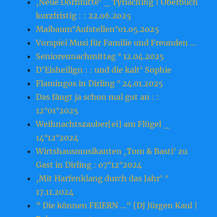
‚Neue Dorfmitte‘ _ Tyrlaching | Oberbuch
kurzfristig : : 22.o6.2o25
Maibaum°Aufstellen°o1.o5.2o25
Vorspiel Musi für Familie und Freunden …
Seniorennachmittag ° 12.04.2025
D’Eisheilign : : und die kalt‘ Sophie
Flamingos in Dirling ° 24.01.2025
Das fängt ja schon mal gut an : :
12°01°2025
Weihnachtszauber[ei] am Flügel _
14°12°2024
Wirtshausmusikanten ‚Tom & Basti‘ zu
Gast in Dirling : o7°12°2024
‚Mit Harfenklang durch das Jahr‘ °
17.11.2024
“ Die können FEIERN …“ [DJ Jürgen Kaul |