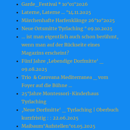
Garde_Festival * 1o°o1°2o26
Laterne, Laterne … °14.11.2o25
Märchenhafte Harfenklänge 26°1o°2o25
Neue Ortsmitte Tyrlaching ° o9.1o.2o25
… ist man eigentlich auch schon berühmt,
wenn man auf der Rückseite eines
Magazins erscheint?
Fünf Jahre ‚Lebendige Dorfmitte‘ _
o9.o8.2o25
Trio & Carovana Mediterranea _ vom
Foyer auf die Bühne …
25°Jahre Montessori-Kinderhaus
Tyrlaching
‚Neue Dorfmitte‘ _ Tyrlaching | Oberbuch
kurzfristig : : 22.o6.2o25
Maibaum°Aufstellen°o1.o5.2o25