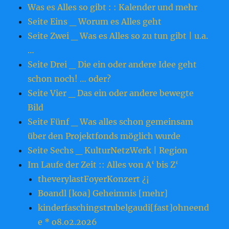
Was es Alles so gibt : : Kalender und mehr
Seite Eins _ Worum es Alles geht
Seite Zwei _ Was es Alles so zu tun gibt | u.a.
…
Seite Drei _ Die ein oder andere Idee geht
schon noch! … oder?
Seite Vier _ Das ein oder andere bewegte
Bild
Seite Fünf _ Was alles schon gemeinsam
über den Projektfonds möglich wurde
Seite Sechs _ KulturNetzWerk | Region
Im Laufe der Zeit :: Alles von A‘ bis Z‘
theverylastFoyerKonzert ¿¡
Boandl [koa] Geheimnis [mehr]
kinderfaschingstrubelgaudi[fast]ohneend
e * o8.o2.2o26