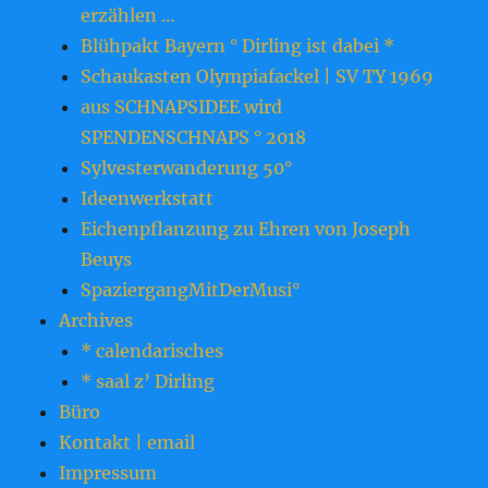
erzählen …
Blühpakt Bayern ° Dirling ist dabei *
Schaukasten Olympiafackel | SV TY 1969
aus SCHNAPSIDEE wird
SPENDENSCHNAPS ° 2018
Sylvesterwanderung 50°
Ideenwerkstatt
Eichenpflanzung zu Ehren von Joseph
Beuys
SpaziergangMitDerMusi°
Archives
* calendarisches
* saal z’ Dirling
Büro
Kontakt | email
Impressum