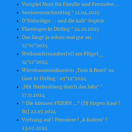
Vorspiel Musi für Familie und Freunden …
Seniorennachmittag ° 12.04.2025
D’Eisheilign : : und die kalt‘ Sophie
Flamingos in Dirling ° 24.01.2025
Das fängt ja schon mal gut an : :
12°01°2025
Weihnachtszauber[ei] am Flügel _
14°12°2024
Wirtshausmusikanten ‚Tom & Basti‘ zu
Gast in Dirling : o7°12°2024
‚Mit Harfenklang durch das Jahr‘ °
17.11.2024
“ Die können FEIERN …“ [DJ Jürgen Kaul |
B1] 22.07.2024
Vorhang auf ! Premiere ! ‚A Kufern‘ !
23.o2.2o24