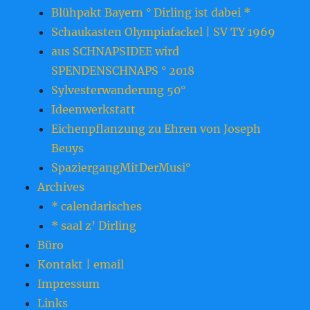
Blühpakt Bayern ° Dirling ist dabei *
Schaukasten Olympiafackel | SV TY 1969
aus SCHNAPSIDEE wird
SPENDENSCHNAPS ° 2018
Sylvesterwanderung 50°
Ideenwerkstatt
Eichenpflanzung zu Ehren von Joseph
Beuys
SpaziergangMitDerMusi°
Archives
* calendarisches
* saal z’ Dirling
Büro
Kontakt | email
Impressum
Links