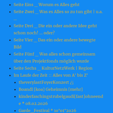
Seite Eins _ Worum es Alles geht
Seite Zwei _ Was es Alles so zu tun gibt | u.a.
…
Seite Drei _ Die ein oder andere Idee geht
schon noch! … oder?
Seite Vier _ Das ein oder andere bewegte
Bild
Seite Fünf _ Was alles schon gemeinsam
über den Projektfonds möglich wurde
Seite Sechs _ KulturNetzWerk | Region
Im Laufe der Zeit :: Alles von A‘ bis Z‘
theverylastFoyerKonzert ¿¡
Boandl [koa] Geheimnis [mehr]
kinderfaschingstrubelgaudi[fast]ohneend
e * o8.o2.2o26
Garde_Festival * 1o°o1°2o26