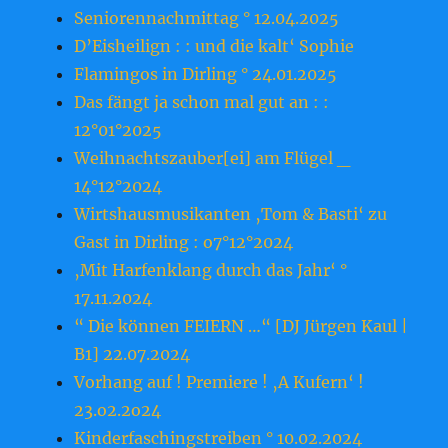
Seniorennachmittag ° 12.04.2025
D’Eisheilign : : und die kalt‘ Sophie
Flamingos in Dirling ° 24.01.2025
Das fängt ja schon mal gut an : :
12°01°2025
Weihnachtszauber[ei] am Flügel _
14°12°2024
Wirtshausmusikanten ‚Tom & Basti‘ zu
Gast in Dirling : o7°12°2024
‚Mit Harfenklang durch das Jahr‘ °
17.11.2024
“ Die können FEIERN …“ [DJ Jürgen Kaul |
B1] 22.07.2024
Vorhang auf ! Premiere ! ‚A Kufern‘ !
23.o2.2o24
Kinderfaschingstreiben ° 10.02.2024