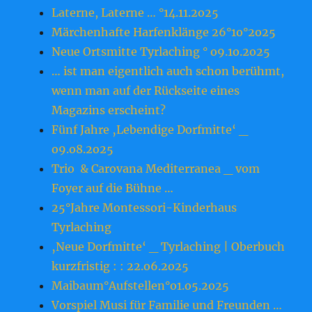
Laterne, Laterne … °14.11.2o25
Märchenhafte Harfenklänge 26°1o°2o25
Neue Ortsmitte Tyrlaching ° o9.1o.2o25
… ist man eigentlich auch schon berühmt,
wenn man auf der Rückseite eines
Magazins erscheint?
Fünf Jahre ‚Lebendige Dorfmitte‘ _
o9.o8.2o25
Trio & Carovana Mediterranea _ vom
Foyer auf die Bühne …
25°Jahre Montessori-Kinderhaus
Tyrlaching
‚Neue Dorfmitte‘ _ Tyrlaching | Oberbuch
kurzfristig : : 22.o6.2o25
Maibaum°Aufstellen°o1.o5.2o25
Vorspiel Musi für Familie und Freunden …