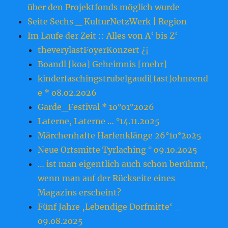
über den Projektfonds möglich wurde
Seite Sechs _ KulturNetzWerk | Region
Im Laufe der Zeit :: Alles von A‘ bis Z‘
theverylastFoyerKonzert ¿¡
Boandl [koa] Geheimnis [mehr]
kinderfaschingstrubelgaudi[fast]ohneend
e * o8.o2.2o26
Garde_Festival * 1o°o1°2o26
Laterne, Laterne … °14.11.2o25
Märchenhafte Harfenklänge 26°1o°2o25
Neue Ortsmitte Tyrlaching ° o9.1o.2o25
… ist man eigentlich auch schon berühmt,
wenn man auf der Rückseite eines
Magazins erscheint?
Fünf Jahre ‚Lebendige Dorfmitte‘ _
o9.o8.2o25