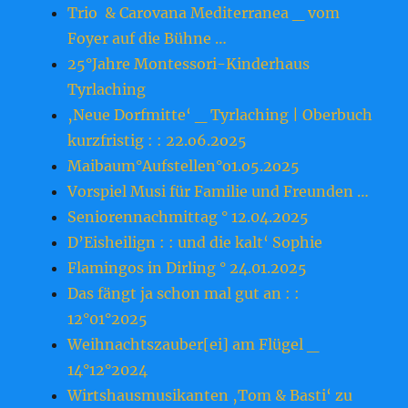
Trio & Carovana Mediterranea _ vom
Foyer auf die Bühne …
25°Jahre Montessori-Kinderhaus
Tyrlaching
‚Neue Dorfmitte‘ _ Tyrlaching | Oberbuch
kurzfristig : : 22.o6.2o25
Maibaum°Aufstellen°o1.o5.2o25
Vorspiel Musi für Familie und Freunden …
Seniorennachmittag ° 12.04.2025
D’Eisheilign : : und die kalt‘ Sophie
Flamingos in Dirling ° 24.01.2025
Das fängt ja schon mal gut an : :
12°01°2025
Weihnachtszauber[ei] am Flügel _
14°12°2024
Wirtshausmusikanten ‚Tom & Basti‘ zu