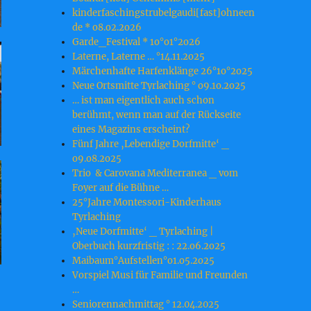
kinderfaschingstrubelgaudi[fast]ohneen
de * o8.o2.2o26
Garde_Festival * 1o°o1°2o26
Laterne, Laterne … °14.11.2o25
Märchenhafte Harfenklänge 26°1o°2o25
Neue Ortsmitte Tyrlaching ° o9.1o.2o25
… ist man eigentlich auch schon
berühmt, wenn man auf der Rückseite
eines Magazins erscheint?
Fünf Jahre ‚Lebendige Dorfmitte‘ _
o9.o8.2o25
Trio & Carovana Mediterranea _ vom
Foyer auf die Bühne …
25°Jahre Montessori-Kinderhaus
Tyrlaching
‚Neue Dorfmitte‘ _ Tyrlaching |
Oberbuch kurzfristig : : 22.o6.2o25
Maibaum°Aufstellen°o1.o5.2o25
Vorspiel Musi für Familie und Freunden
…
Seniorennachmittag ° 12.04.2025