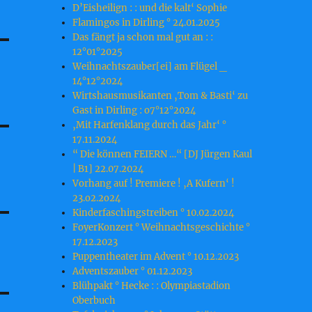
D’Eisheilign : : und die kalt‘ Sophie
Flamingos in Dirling ° 24.01.2025
Das fängt ja schon mal gut an : :
12°01°2025
Weihnachtszauber[ei] am Flügel _
14°12°2024
Wirtshausmusikanten ‚Tom & Basti‘ zu
Gast in Dirling : o7°12°2024
‚Mit Harfenklang durch das Jahr‘ °
17.11.2024
“ Die können FEIERN …“ [DJ Jürgen Kaul
| B1] 22.07.2024
Vorhang auf ! Premiere ! ‚A Kufern‘ !
23.o2.2o24
Kinderfaschingstreiben ° 10.02.2024
FoyerKonzert ° Weihnachtsgeschichte °
17.12.2023
Puppentheater im Advent ° 10.12.2023
Adventszauber ° 01.12.2023
Blühpakt ° Hecke : : Olympiastadion
Oberbuch