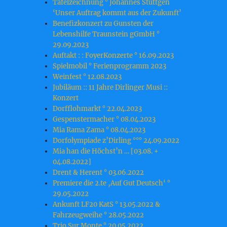
Tafelzeichnung ° Johannes Stüttgen
‘Unser Auftrag kommt aus der Zukunft’
Benefizkonzert zu Gunsten der
Lebenshilfe Traunstein gGmbH °
29.09.2023
Auftakt : : FoyerKonzerte ° 16.09.2023
Spielmobil ° Ferienprogramm 2023
Weinfest ° 12.08.2023
Jubiläum :: 11 Jahre Dirlinger Musi ::
Konzert
Dorfflohmarkt ° 22.04.2023
Gespenstermacher ° 08.04.2023
Mia Rama Zama ° 08.04.2023
Dorfolympiade z’Dirling °°° 24.09.2022
Mia han die Höchst’n … [03.08. +
04.08.2022]
Drent & Herent ° 03.06.2022
Premiere die 2.te ‚Auf Gut Deutsch‘ °
29.05.2022
Ankunft LF20 KatS ° 13.05.2022 &
Fahrzeugweihe ° 28.05.2022
Trio Sur Monte ° 20.05.2022