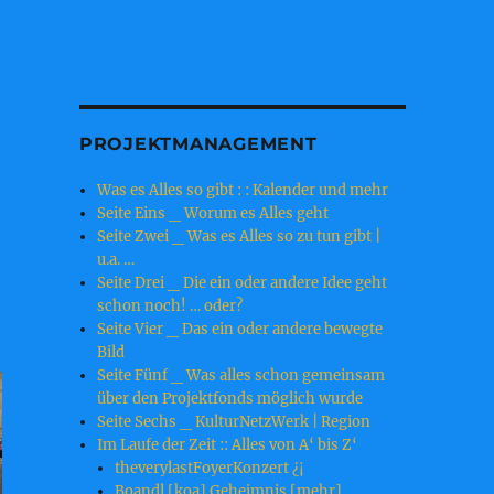
PROJEKTMANAGEMENT
Was es Alles so gibt : : Kalender und mehr
Seite Eins _ Worum es Alles geht
Seite Zwei _ Was es Alles so zu tun gibt |
u.a. …
Seite Drei _ Die ein oder andere Idee geht
schon noch! … oder?
Seite Vier _ Das ein oder andere bewegte
Bild
Seite Fünf _ Was alles schon gemeinsam
über den Projektfonds möglich wurde
Seite Sechs _ KulturNetzWerk | Region
Im Laufe der Zeit :: Alles von A‘ bis Z‘
theverylastFoyerKonzert ¿¡
Boandl [koa] Geheimnis [mehr]