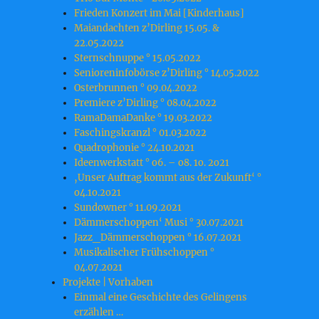
Frieden Konzert im Mai [Kinderhaus]
Maiandachten z’Dirling 15.05. &
22.05.2022
Sternschnuppe ° 15.05.2022
Senioreninfobörse z’Dirling ° 14.05.2022
Osterbrunnen ° 09.04.2022
Premiere z’Dirling ° 08.04.2022
RamaDamaDanke ° 19.03.2022
Faschingskranzl ° 01.03.2022
Quadrophonie ° 24.10.2021
Ideenwerkstatt ° o6. – o8. 1o. 2o21
‚Unser Auftrag kommt aus der Zukunft‘ °
o4.1o.2o21
Sundowner ° 11.09.2021
Dämmerschoppen‘ Musi ° 30.07.2021
Jazz_Dämmerschoppen ° 16.07.2021
Musikalischer Frühschoppen °
04.07.2021
Projekte | Vorhaben
Einmal eine Geschichte des Gelingens
erzählen …