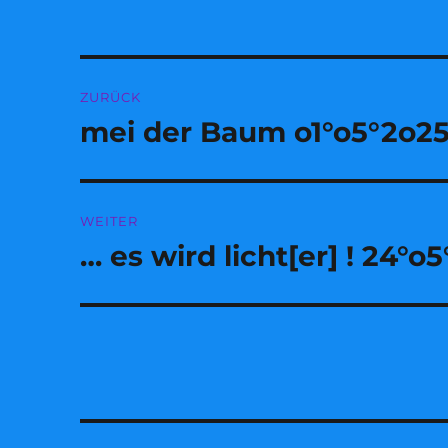
Beitragsnavigation
ZURÜCK
mei der Baum o1°o5°2o2
Vorheriger
Beitrag:
WEITER
… es wird licht[er] ! 24°o
Nächster
Beitrag: