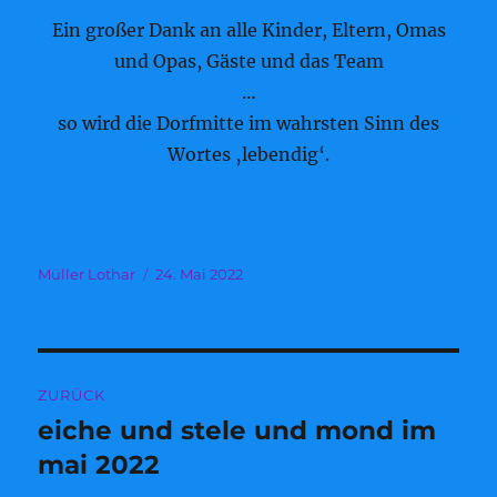
Ein großer Dank an alle Kinder, Eltern, Omas
und Opas, Gäste und das Team
…
so wird die Dorfmitte im wahrsten Sinn des
Wortes ‚lebendig‘.
Autor
Veröffentlicht
Müller Lothar
24. Mai 2022
am
Beitragsnavigation
ZURÜCK
eiche und stele und mond im
Vorheriger
Beitrag:
mai 2022