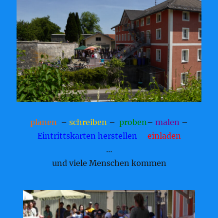
planen
–
schreiben
–
proben
–
malen
–
Eintrittskarten herstellen
–
einladen
…
und viele Menschen kommen