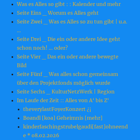
Was es Alles so gibt : : Kalender und mehr
Seite Eins _ Worum es Alles geht
Seite Zwei _ Was es Alles so zu tun gibt | u.a.
…
Seite Drei _ Die ein oder andere Idee geht
schon noch! … oder?
Seite Vier _ Das ein oder andere bewegte
Bild
Seite Fünf _ Was alles schon gemeinsam
über den Projektfonds möglich wurde
Seite Sechs _ KulturNetzWerk | Region
Im Laufe der Zeit :: Alles von A‘ bis Z‘
theverylastFoyerKonzert ¿¡
Boandl [koa] Geheimnis [mehr]
kinderfaschingstrubelgaudi[fast]ohneend
e * o8.o2.2o26