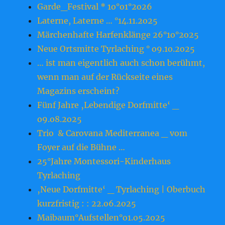
Garde_Festival * 1o°o1°2o26
Laterne, Laterne … °14.11.2o25
Märchenhafte Harfenklänge 26°1o°2o25
Neue Ortsmitte Tyrlaching ° o9.1o.2o25
… ist man eigentlich auch schon berühmt,
wenn man auf der Rückseite eines
Magazins erscheint?
Fünf Jahre ‚Lebendige Dorfmitte‘ _
o9.o8.2o25
Trio & Carovana Mediterranea _ vom
Foyer auf die Bühne …
25°Jahre Montessori-Kinderhaus
Tyrlaching
‚Neue Dorfmitte‘ _ Tyrlaching | Oberbuch
kurzfristig : : 22.o6.2o25
Maibaum°Aufstellen°o1.o5.2o25