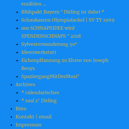
erzählen …
Blühpakt Bayern ° Dirling ist dabei *
Schaukasten Olympiafackel | SV TY 1969
aus SCHNAPSIDEE wird
SPENDENSCHNAPS ° 2018
Sylvesterwanderung 50°
Ideenwerkstatt
Eichenpflanzung zu Ehren von Joseph
Beuys
SpaziergangMitDerMusi°
Archives
* calendarisches
* saal z’ Dirling
Büro
Kontakt | email
Impressum