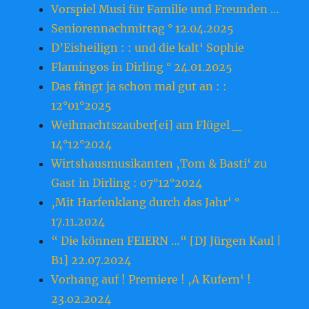
Vorspiel Musi für Familie und Freunden …
Seniorennachmittag ° 12.04.2025
D’Eisheilign : : und die kalt‘ Sophie
Flamingos in Dirling ° 24.01.2025
Das fängt ja schon mal gut an : :
12°01°2025
Weihnachtszauber[ei] am Flügel _
14°12°2024
Wirtshausmusikanten ‚Tom & Basti‘ zu
Gast in Dirling : o7°12°2024
‚Mit Harfenklang durch das Jahr‘ °
17.11.2024
“ Die können FEIERN …“ [DJ Jürgen Kaul |
B1] 22.07.2024
Vorhang auf ! Premiere ! ‚A Kufern‘ !
23.o2.2o24