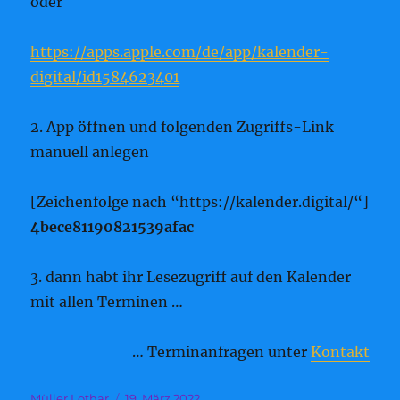
oder
https://apps.apple.com/de/app/kalender-
digital/id1584623401
2. App öffnen und folgenden Zugriffs-Link
manuell anlegen
[Zeichenfolge nach “https://kalender.digital/“]
4bece81190821539afac
3. dann habt ihr Lesezugriff auf den Kalender
mit allen Terminen …
… Terminanfragen unter
Kontakt
Autor
Veröffentlicht
Müller Lothar
19. März 2022