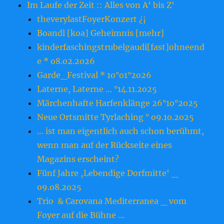
Im Laufe der Zeit :: Alles von A‘ bis Z‘
theverylastFoyerKonzert ¿¡
Boandl [koa] Geheimnis [mehr]
kinderfaschingstrubelgaudi[fast]ohneend
e * o8.o2.2o26
Garde_Festival * 1o°o1°2o26
Laterne, Laterne … °14.11.2o25
Märchenhafte Harfenklänge 26°1o°2o25
Neue Ortsmitte Tyrlaching ° o9.1o.2o25
… ist man eigentlich auch schon berühmt,
wenn man auf der Rückseite eines
Magazins erscheint?
Fünf Jahre ‚Lebendige Dorfmitte‘ _
o9.o8.2o25
Trio & Carovana Mediterranea _ vom
Foyer auf die Bühne …