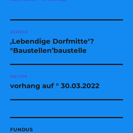
am
Beitragsnavigation
ZURÜCK
‚Lebendige Dorfmitte‘?
Vorheriger
Beitrag:
°Baustellen’baustelle
WEITER
vorhang auf ° 30.03.2022
Nächster
Beitrag:
FUNDUS