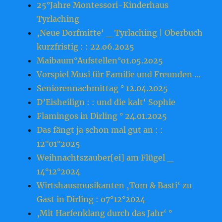
25°Jahre Montessori-Kinderhaus
Tyrlaching
‚Neue Dorfmitte‘ _ Tyrlaching | Oberbuch
kurzfristig : : 22.o6.2o25
Maibaum°Aufstellen°o1.o5.2o25
Vorspiel Musi für Familie und Freunden …
Seniorennachmittag ° 12.04.2025
D’Eisheilign : : und die kalt‘ Sophie
Flamingos in Dirling ° 24.01.2025
Das fängt ja schon mal gut an : :
12°01°2025
Weihnachtszauber[ei] am Flügel _
14°12°2024
Wirtshausmusikanten ‚Tom & Basti‘ zu
Gast in Dirling : o7°12°2024
‚Mit Harfenklang durch das Jahr‘ °