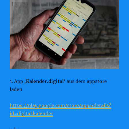
1. App
‚Kalender.digital‘
aus dem appstore
laden
https://play.google.com/store/apps/details?
id=digital.kalender