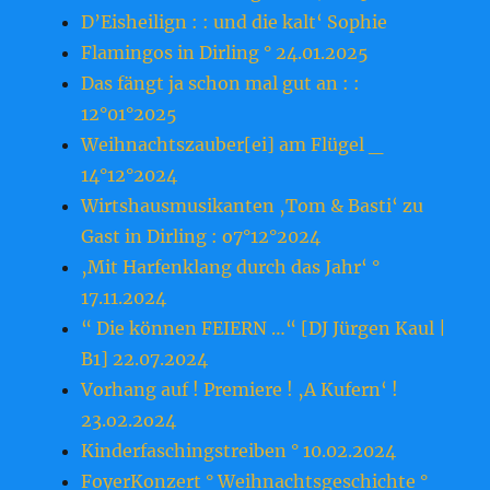
D’Eisheilign : : und die kalt‘ Sophie
Flamingos in Dirling ° 24.01.2025
Das fängt ja schon mal gut an : :
12°01°2025
Weihnachtszauber[ei] am Flügel _
14°12°2024
Wirtshausmusikanten ‚Tom & Basti‘ zu
Gast in Dirling : o7°12°2024
‚Mit Harfenklang durch das Jahr‘ °
17.11.2024
“ Die können FEIERN …“ [DJ Jürgen Kaul |
B1] 22.07.2024
Vorhang auf ! Premiere ! ‚A Kufern‘ !
23.o2.2o24
Kinderfaschingstreiben ° 10.02.2024
FoyerKonzert ° Weihnachtsgeschichte °