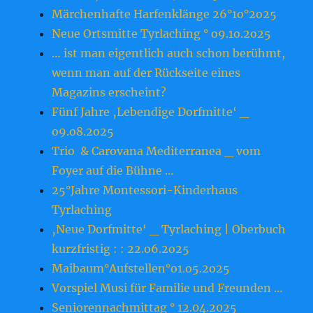
Märchenhafte Harfenklänge 26°1o°2o25
Neue Ortsmitte Tyrlaching ° o9.1o.2o25
… ist man eigentlich auch schon berühmt,
wenn man auf der Rückseite eines
Magazins erscheint?
Fünf Jahre ‚Lebendige Dorfmitte‘ _
o9.o8.2o25
Trio & Carovana Mediterranea _ vom
Foyer auf die Bühne …
25°Jahre Montessori-Kinderhaus
Tyrlaching
‚Neue Dorfmitte‘ _ Tyrlaching | Oberbuch
kurzfristig : : 22.o6.2o25
Maibaum°Aufstellen°o1.o5.2o25
Vorspiel Musi für Familie und Freunden …
Seniorennachmittag ° 12.04.2025