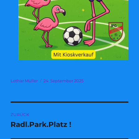
Autor
Veröffentlicht
Lothar Müller
24. September 2025
am
Beitragsnavigation
ZURÜCK
Radl.Park.Platz !
Vorheriger
Beitrag: