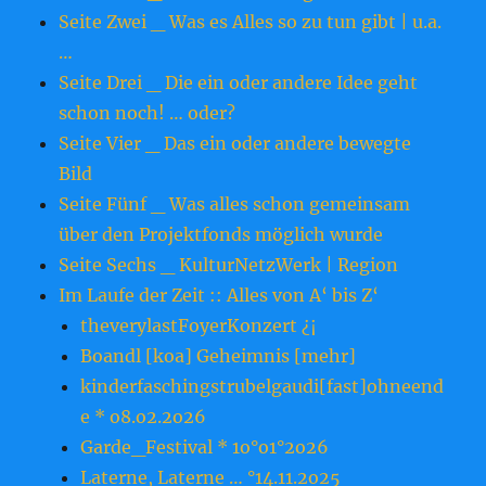
Seite Zwei _ Was es Alles so zu tun gibt | u.a.
…
Seite Drei _ Die ein oder andere Idee geht
schon noch! … oder?
Seite Vier _ Das ein oder andere bewegte
Bild
Seite Fünf _ Was alles schon gemeinsam
über den Projektfonds möglich wurde
Seite Sechs _ KulturNetzWerk | Region
Im Laufe der Zeit :: Alles von A‘ bis Z‘
theverylastFoyerKonzert ¿¡
Boandl [koa] Geheimnis [mehr]
kinderfaschingstrubelgaudi[fast]ohneend
e * o8.o2.2o26
Garde_Festival * 1o°o1°2o26
Laterne, Laterne … °14.11.2o25