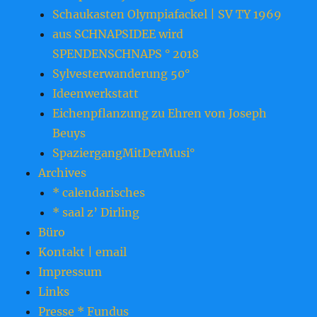
Schaukasten Olympiafackel | SV TY 1969
aus SCHNAPSIDEE wird
SPENDENSCHNAPS ° 2018
Sylvesterwanderung 50°
Ideenwerkstatt
Eichenpflanzung zu Ehren von Joseph
Beuys
SpaziergangMitDerMusi°
Archives
* calendarisches
* saal z’ Dirling
Büro
Kontakt | email
Impressum
Links
Presse * Fundus