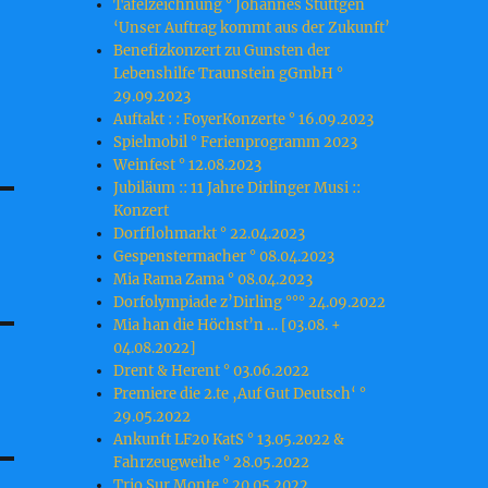
Tafelzeichnung ° Johannes Stüttgen
‘Unser Auftrag kommt aus der Zukunft’
Benefizkonzert zu Gunsten der
Lebenshilfe Traunstein gGmbH °
29.09.2023
Auftakt : : FoyerKonzerte ° 16.09.2023
Spielmobil ° Ferienprogramm 2023
Weinfest ° 12.08.2023
Jubiläum :: 11 Jahre Dirlinger Musi ::
Konzert
Dorfflohmarkt ° 22.04.2023
Gespenstermacher ° 08.04.2023
Mia Rama Zama ° 08.04.2023
Dorfolympiade z’Dirling °°° 24.09.2022
Mia han die Höchst’n … [03.08. +
04.08.2022]
Drent & Herent ° 03.06.2022
Premiere die 2.te ‚Auf Gut Deutsch‘ °
29.05.2022
Ankunft LF20 KatS ° 13.05.2022 &
Fahrzeugweihe ° 28.05.2022
Trio Sur Monte ° 20.05.2022