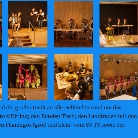
und ein großer Dank an alle Helfenden rund um das
o z’Dirling; den Runden Tisch; den Landfrauen mit den
en Flamingos [groß und klein] vom SV TY sowie der