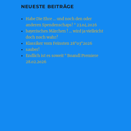
NEUESTE BEITRÄGE
Habe Die Ehre … und noch den oder
anderen Spendenschaps! ° 23.o4.2o26
bayerisches Märchen ! … wird ja vielleicht
doch noch wahr?
Klassiker vom Feinsten 28°o3°2o26
sauber!
Endlich ist es soweit ° Boandl Premiere
28.o2.2o26