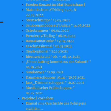
Frieden Konzert im Mai [Kinderhaus]
Maiandachten z’Dirling 15.05. &
22.05.2022
Sternschnuppe ° 15.05.2022
Senioreninfobörse z’Dirling ° 14.05.2022
Osterbrunnen ° 09.04.2022
Premiere z’Dirling ° 08.04.2022
RamaDamaDanke ° 19.03.2022
Faschingskranzl ° 01.03.2022
Quadrophonie ° 24.10.2021
Ideenwerkstatt ° o6. – o8. 1o. 2o21
‚Unser Auftrag kommt aus der Zukunft‘ °
o4.1o.2o21
Sundowner ° 11.09.2021
Dämmerschoppen‘ Musi ° 30.07.2021
Jazz_Dämmerschoppen ° 16.07.2021
Musikalischer Frühschoppen °
04.07.2021
Projekte | Vorhaben
Einmal eine Geschichte des Gelingens
erzählen …