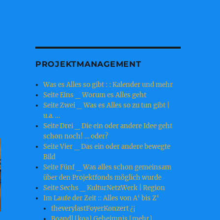
PROJEKTMANAGEMENT
Was es Alles so gibt : : Kalender und mehr
Seite Eins _ Worum es Alles geht
Seite Zwei _ Was es Alles so zu tun gibt |
u.a. …
Seite Drei _ Die ein oder andere Idee geht
schon noch! … oder?
Seite Vier _ Das ein oder andere bewegte
Bild
Seite Fünf _ Was alles schon gemeinsam
über den Projektfonds möglich wurde
Seite Sechs _ KulturNetzWerk | Region
Im Laufe der Zeit :: Alles von A‘ bis Z‘
theverylastFoyerKonzert ¿¡
Boandl [koa] Geheimnis [mehr]