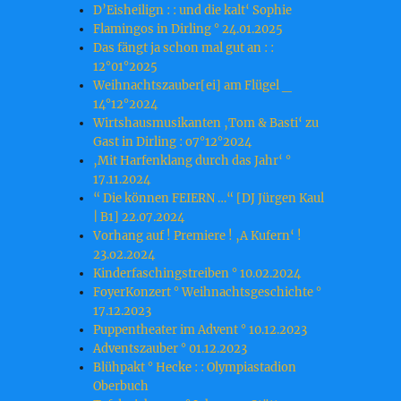
D’Eisheilign : : und die kalt‘ Sophie
Flamingos in Dirling ° 24.01.2025
Das fängt ja schon mal gut an : :
12°01°2025
Weihnachtszauber[ei] am Flügel _
14°12°2024
Wirtshausmusikanten ‚Tom & Basti‘ zu
Gast in Dirling : o7°12°2024
‚Mit Harfenklang durch das Jahr‘ °
17.11.2024
“ Die können FEIERN …“ [DJ Jürgen Kaul
| B1] 22.07.2024
Vorhang auf ! Premiere ! ‚A Kufern‘ !
23.o2.2o24
Kinderfaschingstreiben ° 10.02.2024
FoyerKonzert ° Weihnachtsgeschichte °
17.12.2023
Puppentheater im Advent ° 10.12.2023
Adventszauber ° 01.12.2023
Blühpakt ° Hecke : : Olympiastadion
Oberbuch