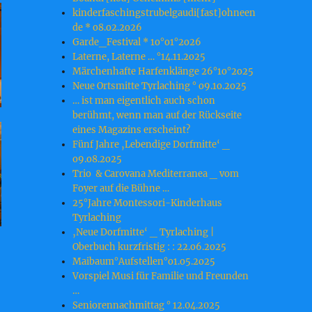
kinderfaschingstrubelgaudi[fast]ohneen
de * o8.o2.2o26
Garde_Festival * 1o°o1°2o26
Laterne, Laterne … °14.11.2o25
Märchenhafte Harfenklänge 26°1o°2o25
Neue Ortsmitte Tyrlaching ° o9.1o.2o25
… ist man eigentlich auch schon
berühmt, wenn man auf der Rückseite
eines Magazins erscheint?
Fünf Jahre ‚Lebendige Dorfmitte‘ _
o9.o8.2o25
Trio & Carovana Mediterranea _ vom
Foyer auf die Bühne …
25°Jahre Montessori-Kinderhaus
Tyrlaching
‚Neue Dorfmitte‘ _ Tyrlaching |
Oberbuch kurzfristig : : 22.o6.2o25
Maibaum°Aufstellen°o1.o5.2o25
Vorspiel Musi für Familie und Freunden
…
Seniorennachmittag ° 12.04.2025