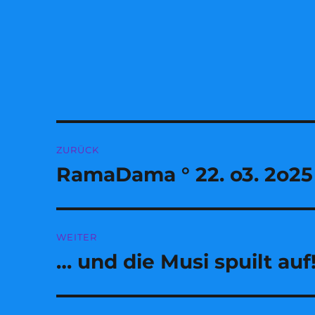
Beitragsnavigation
ZURÜCK
RamaDama ° 22. o3. 2o25
Vorheriger
Beitrag:
WEITER
… und die Musi spuilt auf
Nächster
Beitrag: