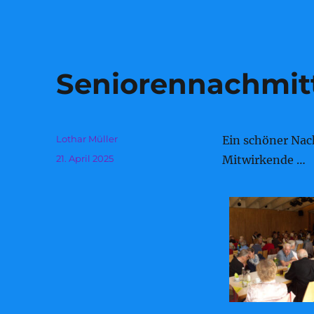
Seniorennachmit
Autor
Lothar Müller
Ein schöner Nac
Veröffentlicht
21. April 2025
Mitwirkende …
am