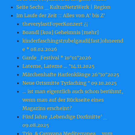
Seite Sechs _ KulturNetzWerk | Region
Im Laufe der Zeit :: Alles von A‘ bis Z‘
theverylastFoyerKonzert ¿¡
Boandl [koa] Geheimnis [mehr]
kinderfaschingstrubelgaudi[fast]ohneend
e * o8.o2.2o26
Garde_Festival * 1o°o1°2o26
Laterne, Laterne … °14.11.2o25
Märchenhafte Harfenklänge 26°1o°2o25
Neue Ortsmitte Tyrlaching ° o9.1o.2o25
… ist man eigentlich auch schon berühmt,
wenn man auf der Rückseite eines
Magazins erscheint?
Fünf Jahre ‚Lebendige Dorfmitte‘ _
o9.o8.2o25
Trio & Carovana Mediterranea _ vom