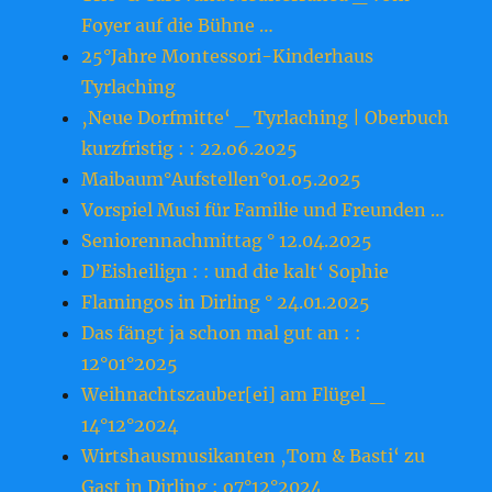
Foyer auf die Bühne …
25°Jahre Montessori-Kinderhaus
Tyrlaching
‚Neue Dorfmitte‘ _ Tyrlaching | Oberbuch
kurzfristig : : 22.o6.2o25
Maibaum°Aufstellen°o1.o5.2o25
Vorspiel Musi für Familie und Freunden …
Seniorennachmittag ° 12.04.2025
D’Eisheilign : : und die kalt‘ Sophie
Flamingos in Dirling ° 24.01.2025
Das fängt ja schon mal gut an : :
12°01°2025
Weihnachtszauber[ei] am Flügel _
14°12°2024
Wirtshausmusikanten ‚Tom & Basti‘ zu
Gast in Dirling : o7°12°2024