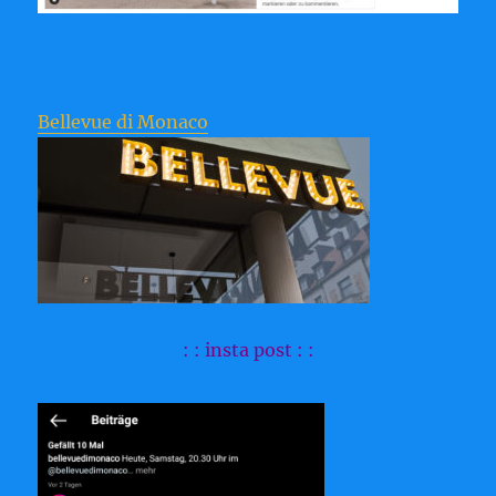
Bellevue di Monaco
: : insta post : :