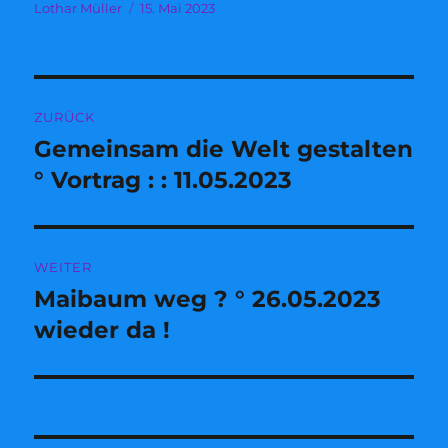
Autor
Veröffentlicht
Lothar Müller
15. Mai 2023
am
Beitragsnavigation
ZURÜCK
Gemeinsam die Welt gestalten
Vorheriger
Beitrag:
° Vortrag : : 11.05.2023
WEITER
Maibaum weg ? ° 26.05.2023
Nächster
Beitrag:
wieder da !