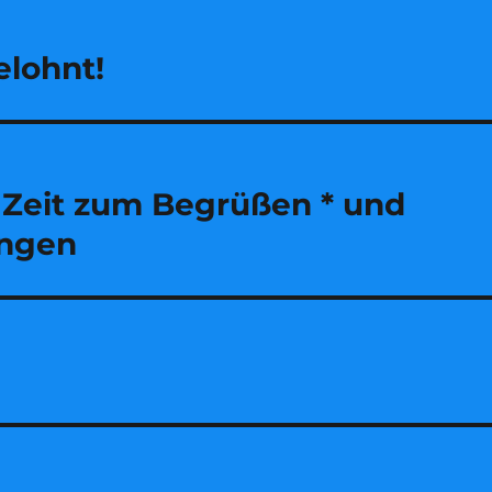
elohnt!
t Zeit zum Begrüßen * und
ingen