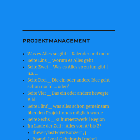
PROJEKTMANAGEMENT
Was es Alles so gibt : : Kalender und mehr
Seite Eins _ Worum es Alles geht
Seite Zwei _ Was es Alles so zu tun gibt |
u.a. …
Seite Drei _ Die ein oder andere Idee geht
schon noch! … oder?
Seite Vier _ Das ein oder andere bewegte
Bild
Seite Fünf _ Was alles schon gemeinsam
über den Projektfonds möglich wurde
Seite Sechs _ KulturNetzWerk | Region
Im Laufe der Zeit :: Alles von A‘ bis Z‘
theverylastFoyerKonzert ¿¡
Boandl [koa] Geheimnis [mehr]