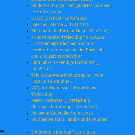
kinderfaschingstrubelgaudi[fast]ohneen
de * o8.o2.2o26
Garde_Festival * 1o°o1°2o26
Laterne, Laterne … °14.11.2o25
Märchenhafte Harfenklänge 26°1o°2o25
Neue Ortsmitte Tyrlaching ° o9.1o.2o25
… ist man eigentlich auch schon
berühmt, wenn man auf der Rückseite
eines Magazins erscheint?
Fünf Jahre ‚Lebendige Dorfmitte‘ _
o9.o8.2o25
Trio & Carovana Mediterranea _ vom
Foyer auf die Bühne …
25°Jahre Montessori-Kinderhaus
Tyrlaching
‚Neue Dorfmitte‘ _ Tyrlaching |
Oberbuch kurzfristig : : 22.o6.2o25
Maibaum°Aufstellen°o1.o5.2o25
Vorspiel Musi für Familie und Freunden
…
Seniorennachmittag ° 12.04.2025