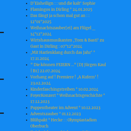
D’Eisheilign : : und die kalt‘ Sophie
Flamingos in Dirling ° 24.01.2025
Das fängt ja schon mal gut an : :
12°01°2025
Weihnachtszauber[ei] am Flügel _
14°12°2024
Wirtshausmusikanten ‚Tom & Basti‘ zu
Gast in Dirling : o7°12°2024
‚Mit Harfenklang durch das Jahr‘ °
17.11.2024
“ Die können FEIERN …“ [DJ Jürgen Kaul
| B1] 22.07.2024
Vorhang auf ! Premiere ! ‚A Kufern‘ !
23.o2.2o24
Kinderfaschingstreiben ° 10.02.2024
FoyerKonzert ° Weihnachtsgeschichte °
17.12.2023
Puppentheater im Advent ° 10.12.2023
Adventszauber ° 01.12.2023
Blühpakt ° Hecke : : Olympiastadion
Oberbuch