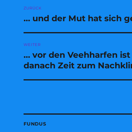
Beitragsnavigation
ZURÜCK
… und der Mut hat sich g
Vorheriger
Beitrag:
WEITER
… vor den Veehharfen is
Nächster
Beitrag:
danach Zeit zum Nachkl
FUNDUS