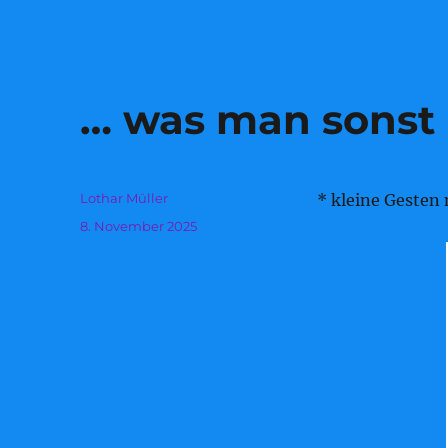
… was man sonst n
Autor
Lothar Müller
* kleine Gesten
Veröffentlicht
8. November 2025
am