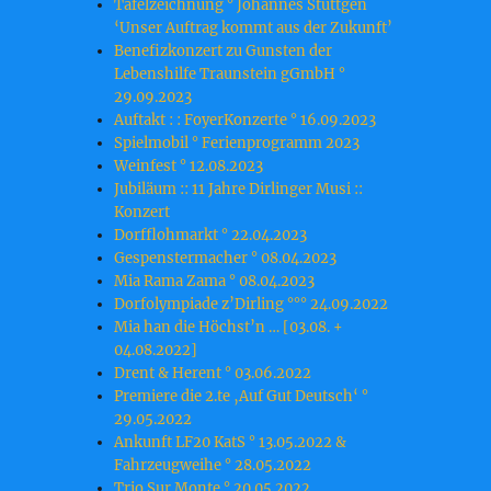
Tafelzeichnung ° Johannes Stüttgen
‘Unser Auftrag kommt aus der Zukunft’
Benefizkonzert zu Gunsten der
Lebenshilfe Traunstein gGmbH °
29.09.2023
Auftakt : : FoyerKonzerte ° 16.09.2023
Spielmobil ° Ferienprogramm 2023
Weinfest ° 12.08.2023
Jubiläum :: 11 Jahre Dirlinger Musi ::
Konzert
Dorfflohmarkt ° 22.04.2023
Gespenstermacher ° 08.04.2023
Mia Rama Zama ° 08.04.2023
Dorfolympiade z’Dirling °°° 24.09.2022
Mia han die Höchst’n … [03.08. +
04.08.2022]
Drent & Herent ° 03.06.2022
Premiere die 2.te ‚Auf Gut Deutsch‘ °
29.05.2022
Ankunft LF20 KatS ° 13.05.2022 &
Fahrzeugweihe ° 28.05.2022
Trio Sur Monte ° 20.05.2022