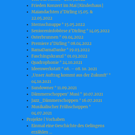
Frieden Konzert im Mai [Kinderhaus]
Maiandachten z’Dirling 15.05. &
22.05.2022
Sternschnuppe ° 15.05.2022
Senioreninfobörse z’Dirling ° 14.05.2022
Osterbrunnen ° 09.04.2022
Premiere z’Dirling ° 08.04.2022
RamaDamaDanke ° 19.03.2022
Faschingskranzl ° 01.03.2022
Quadrophonie ° 24.10.2021
Ideenwerkstatt ° o6. – o8. 1o. 2o21
‚Unser Auftrag kommt aus der Zukunft‘ °
o4.1o.2o21
Sundowner ° 11.09.2021
Dämmerschoppen‘ Musi ° 30.07.2021
Jazz_Dämmerschoppen ° 16.07.2021
Musikalischer Frühschoppen °
04.07.2021
Projekte | Vorhaben
Einmal eine Geschichte des Gelingens
erzählen …