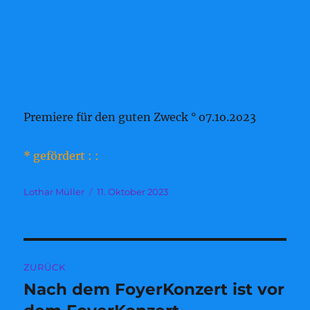
Premiere für den guten Zweck ° o7.1o.2o23
* gefördert : :
Autor
Veröffentlicht
Lothar Müller
11. Oktober 2023
am
Beitragsnavigation
ZURÜCK
Nach dem FoyerKonzert ist vor
Vorheriger
Beitrag: