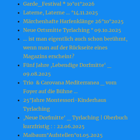
Garde_Festival * 1o°o1°2o26
Laterne, Laterne … °14.11.2o25
Märchenhafte Harfenklänge 26°1o°2o25
Neue Ortsmitte Tyrlaching ° o9.1o.2o25
… ist man eigentlich auch schon berühmt,
wenn man auf der Rückseite eines
Magazins erscheint?
Fünf Jahre ‚Lebendige Dorfmitte‘ _
o9.o8.2o25
Trio & Carovana Mediterranea _ vom
Foyer auf die Bühne …
25°Jahre Montessori-Kinderhaus
Tyrlaching
‚Neue Dorfmitte‘ _ Tyrlaching | Oberbuch
kurzfristig : : 22.o6.2o25
Maibaum°Aufstellen°o1.o5.2o25