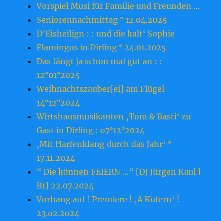
Vorspiel Musi für Familie und Freunden …
Seniorennachmittag ° 12.04.2025
D’Eisheilign : : und die kalt‘ Sophie
Flamingos in Dirling ° 24.01.2025
Das fängt ja schon mal gut an : :
12°01°2025
Weihnachtszauber[ei] am Flügel _
14°12°2024
Wirtshausmusikanten ‚Tom & Basti‘ zu
Gast in Dirling : o7°12°2024
‚Mit Harfenklang durch das Jahr‘ °
17.11.2024
“ Die können FEIERN …“ [DJ Jürgen Kaul |
B1] 22.07.2024
Vorhang auf ! Premiere ! ‚A Kufern‘ !
23.o2.2o24