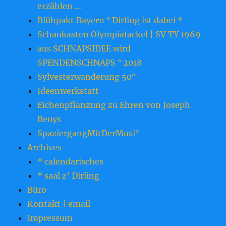
erzählen …
Blühpakt Bayern ° Dirling ist dabei *
Schaukasten Olympiafackel | SV TY 1969
aus SCHNAPSIDEE wird
SPENDENSCHNAPS ° 2018
Sylvesterwanderung 50°
Ideenwerkstatt
Eichenpflanzung zu Ehren von Joseph
Beuys
SpaziergangMitDerMusi°
Archives
* calendarisches
* saal z’ Dirling
Büro
Kontakt | email
Impressum