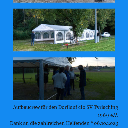
Aufbaucrew für den Dorflauf c|o SV Tyrlaching
1969 e.V.
Dank an die zahlreichen Helfenden ° o6.1o.2o23