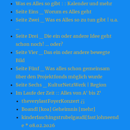
Was es Alles so gibt : : Kalender und mehr
Seite Eins _ Worum es Alles geht
Seite Zwei _ Was es Alles so zu tun gibt | u.a.
…
Seite Drei _ Die ein oder andere Idee geht
schon noch! … oder?
Seite Vier _ Das ein oder andere bewegte
Bild
Seite Fünf _ Was alles schon gemeinsam
über den Projektfonds möglich wurde
Seite Sechs _ KulturNetzWerk | Region
Im Laufe der Zeit :: Alles von A‘ bis Z‘
theverylastFoyerKonzert ¿¡
Boandl [koa] Geheimnis [mehr]
kinderfaschingstrubelgaudi[fast]ohneend
e * o8.o2.2o26